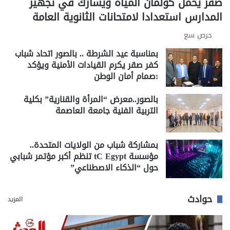
صقر يحمل كولمان المياه ويشارك في تجهيز
المدارس استعدادا لامتحانات الثانوية العامة
حرص سع
بمناسبة عيد الشرطة .. بالصور اتحاد شباب
كفر صقر يكرم القيادات الأمنية ويؤكد
:صمام أمان الوطن
بالصور..معرض “المرأة والقنارية” بكلية
التربية الفنية جامعة العاصمة
بمشاركة شباب من الولايات المتحدة..
مؤسسة tC Egypt تنظم أكبر مؤتمر شبابي
حول “الذكاء الاصطناعي”
حوادث
المزيد