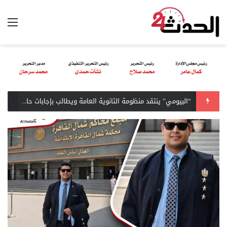
عضو تعليم النواب: الإنفوجرافات التعريفية بالكليات تسهّل على الطلاب حسن الاختيار