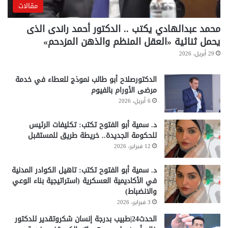
مقالات
محمد عبدالهادي يكتب .. الدكتور أحمد راندى الذى
يحمل ثنائية «العقل المنظم والذهن المزدحم»
29 أبريل، 2026
الدكتورصلاح أبو طالب نموذج للعطاء في خدمة
مرضى الأورام بالفيوم
6 أبريل، 2026
د. سمية أبو الفتوح تكتب: تكليفات الرئيس
للحكومة الجديدة.. خريطة طريق للمستقبل
12 فبراير، 2026
د. سمية أبو الفتوح تكتب: تاهيل الكوادر المدنية
في الأكاديمية العسكرية (استراتيجية بناء الوعي
والانضباط)
3 فبراير، 2026
الحدث24|طبيب بدرجة إنسان شكروتقدير للدكتور