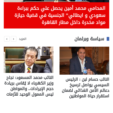
المحامي محمد أمين يحصل علي حكم ببراءة
سعودي و ايطالي” الجنسية في قضية حيازة
مواد مخدرة داخل مطار القاهرة
سياسة وبرلمان
المزيد
النائب محمد المسعود: نجاح
النائب حسام لبن : الرئيس
وزير الكهرباء لا يُقاس بريادة
السيسي يواصل ترسيخ
حجم الإيرادات.. والمواطن
دعائم الأمن الغذائي لضمان
ليس الممول الوحيد للأزمات
استقرار حياة المواطنين