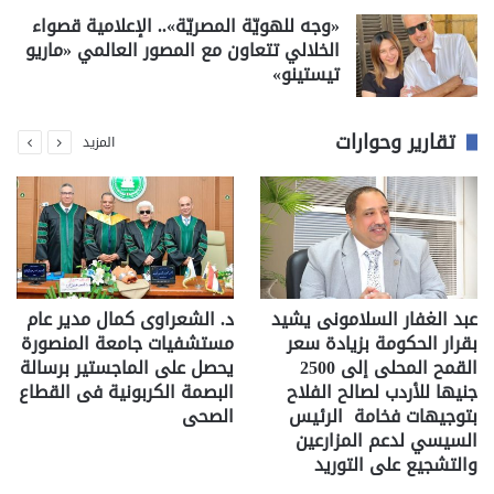
«وجه للهويّة المصريّة».. الإعلامية قصواء
الخلالي تتعاون مع المصور العالمي «ماريو
تيستينو»
تقارير وحوارات
المزيد
عبد الغفار السلامونى يشيد
د. الشعراوى كمال مدير عام
بقرار الحكومة بزيادة سعر
مستشفيات جامعة المنصورة
القمح المحلى إلى 2500
يحصل على الماجستير برسالة
جنيها للأردب لصالح الفلاح
البصمة الكربونية فى القطاع
بتوجيهات فخامة الرئيس
الصحى
السيسي لدعم المزارعين
والتشجيع على التوريد