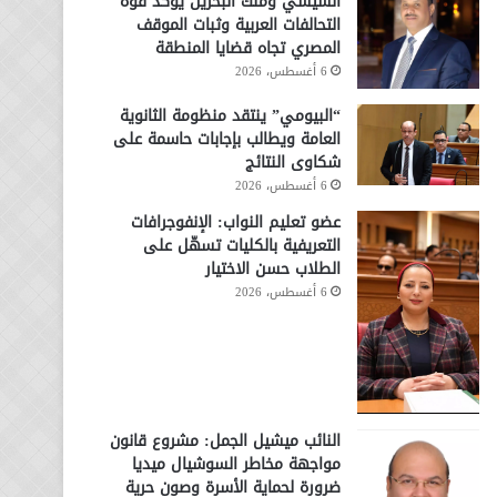
السيسي وملك البحرين يؤكد قوة
التحالفات العربية وثبات الموقف
المصري تجاه قضايا المنطقة
6 أغسطس، 2026
“البيومي” ينتقد منظومة الثانوية
العامة ويطالب بإجابات حاسمة على
شكاوى النتائج
6 أغسطس، 2026
عضو تعليم النواب: الإنفوجرافات
التعريفية بالكليات تسهّل على
الطلاب حسن الاختيار
6 أغسطس، 2026
النائب ميشيل الجمل: مشروع قانون
مواجهة مخاطر السوشيال ميديا
ضرورة لحماية الأسرة وصون حرية