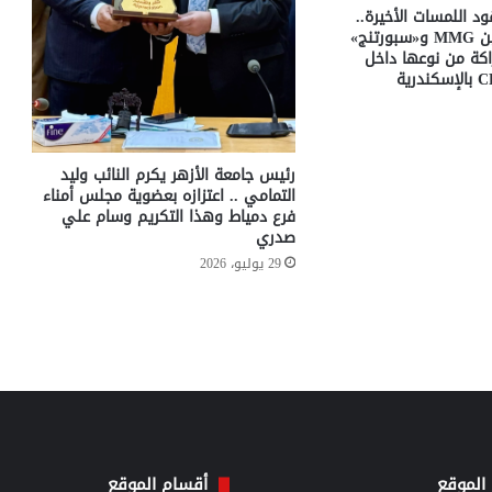
د اللمسات الأخيرة..
اتفاق مبدئي بين MMG و«سبورتنج»
كة من نوعها داخل
رئيس جامعة الأزهر يكرم النائب وليد
التمامي .. اعتزازه بعضوية مجلس أمناء
فرع دمياط وهذا التكريم وسام علي
صدري
29 يوليو، 2026
الموقع
أقسام الموقع