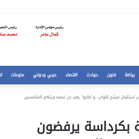
رياضة
فنون
حوادث
اقتصاد
عربي ودولي
منوعات
تق
تخفيض
ن استقبال مرشح للنواب.. و”طايع” يعبر عن غضبه ويتهم المنافسين
سعر
المتر
من
ية بكرداسة يرفضون
250
21 أغسطس، 2020
الي
 مخالفات
تخفيض سعر المتر من 250 الي 50 جنيها
50