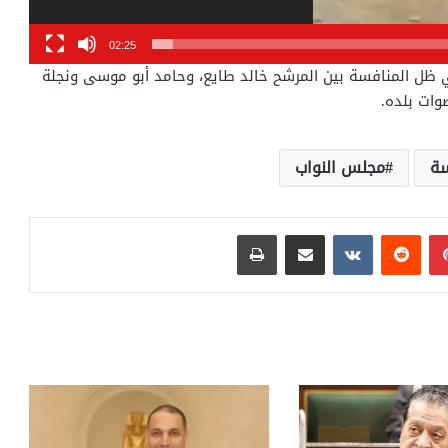
02:25
في ظل المنافسة بين المرشح خالد طايع، وحامد أبو موسى ونجلة
وات بلده.
سة
مجلس النواب
بينتيريست
مشاركة عبر البريد
طباعة