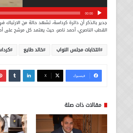
00:00
جدير بالذكر أن دائرة كرداسة، تشهد حالة من الارتباك 
القطب الناصري، أحمد ناصر، حيث يعتمد كل مرشح على أص
انتخابات مجلس النواب
خالد طايع
كردا
لينكدإن
فيسبوك
‫X
مقالات ذات صلة