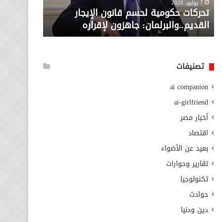
معاش المط
7 يوليو، 2020
لإقراره
من
تحركات حكومية لحسم قانون الإيجار
المطلوبة ل
وزارة
القديم..والبرلمان: جاهزون لإقراره
الاجتماعي
التضامن
الاجتماعي
تصنيفات
ai companion
ai-girlfriend
أخبار مصر
اقتصاد
بعيد عن الأضواء
تقارير وحوارات
تكنولوجيا
حوادث
دين ودنيا