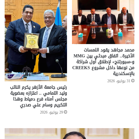
محمد مجاهد يقود اللمسات
الأخيرة.. اتفاق مبدئي بين MMG
و«سبورتنج» لإطلاق أول شراكة
من نوعها داخل مشروع CREEKS
بالإسكندرية
31 يوليو، 2026
رئيس جامعة الأزهر يكرم النائب
وليد التمامي .. اعتزازه بعضوية
مجلس أمناء فرع دمياط وهذا
التكريم وسام علي صدري
29 يوليو، 2026
تحركات
مع
حكومية
الم