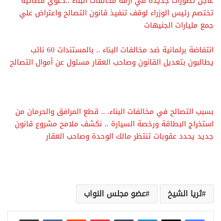
عاجل تطورات جديدة في أزمة مخالفات البناء ..دعوي قضائية
تختصم رئيس الوزراء لوقف تنفيذ قانون التصالح واعتراض علي
جمع مليارات الجنيهات
انتفاضة برلمانية ضد مخالفات البناء .. بالمستندات 60 نائب
يطالبون بتعديل القانون وصاحب العقار مسئول عن أموال التصالح
بسبب التصالح في مخالفات البناء. .. قطع المرافق والحرمان من
استخراج البطاقة ورخصة السيارة .. نكشف ملامح مشروع قانون
جديد يحدد عقوبات تنتظر مالك الوحدة وصاحب العقار
ثريا الشيخ
عضو مجلس النواب
لينكدإن
بينتيريست
مشاركة عبر البريد