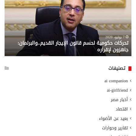
لحسم
..
قانون
إلي
الإيجار
الم
القديم..والبرلمان:
الم
جاهزون
للص
لإقراره
من
7 يوليو، 2020
تحركات حكومية لحسم قانون الإيجار القديم..والبرلمان:
م
وزا
جاهزون لإقراره
و
الت
الا
تصنيفات
ai companion
ai-girlfriend
أخبار مصر
اقتصاد
بعيد عن الأضواء
تقارير وحوارات