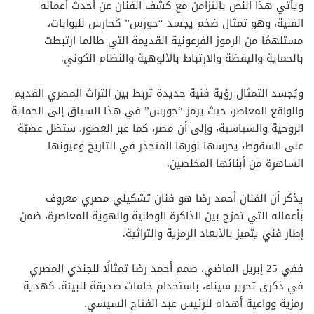
ويأتي هذا النص بالتزامن مع كشف الفنان عن أحدث أعماله
الفنية، وهو تمثال ضخم يجسد “حورس” كحارس للبوابات،
مستلهمًا من الرموز الفرعونية القديمة التي طالما ارتبطت
بالحماية واليقظة والارتباط بالألوهية والنظام الكوني.
ويُجسد التمثال رؤية فنية جديدة تربط بين التراث المصري القديم
والواقع المعاصر، حيث يرمز “حورس” في هذا السياق إلى الحماية
الروحية والسياسية، وإلى أن مصر، كما عبر العصور، ستظل عصيّة
على السقوط، يحرسها نورها المتجذر في التاريخ وعيونها
الساهرة من أبنائها المخلصين.
يذكر أن الفنان أحمد رضا هو فنان تشكيلي مصري معروف
بأعماله التي تمزج بين الذاكرة الوطنية والهوية المعاصرة، ضمن
إطار فني يتميز بالأبعاد الرمزية والتراثية.
ففي 25 إبريل الماضي، صمم أحمد رضا تمثالًا للجندي المصري
في ذكرى تحرير سيناء، باستخدام خامات صديقة للبيئة، كهدية
رمزية وواعية أهداه للرئيس عبد الفتاح السيسي.