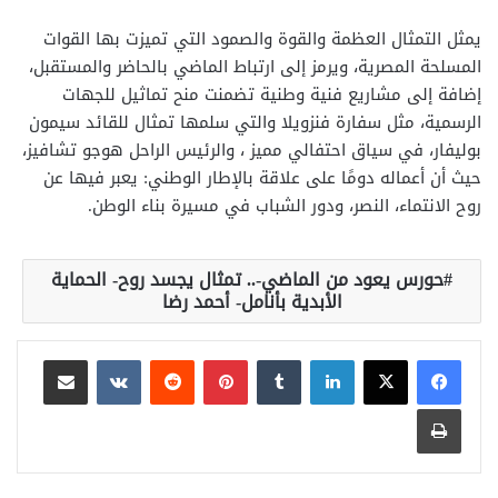
يمثل التمثال العظمة والقوة والصمود التي تميزت بها القوات
المسلحة المصرية، ويرمز إلى ارتباط الماضي بالحاضر والمستقبل،
إضافة إلى مشاريع فنية وطنية تضمنت منح تماثيل للجهات
الرسمية، مثل سفارة فنزويلا والتي سلمها تمثال للقائد سيمون
بوليفار، في سياق احتفالي مميز ، والرئيس الراحل هوجو تشافيز،
حيث أن أعماله دومًا على علاقة بالإطار الوطني: يعبر فيها عن
روح الانتماء، النصر، ودور الشباب في مسيرة بناء الوطن.
حورس يعود من الماضي-.. تمثال يجسد روح- الحماية
الأبدية بأنامل- أحمد رضا
لينكدإن
بينتيريست
مشاركة عبر البريد
طباعة