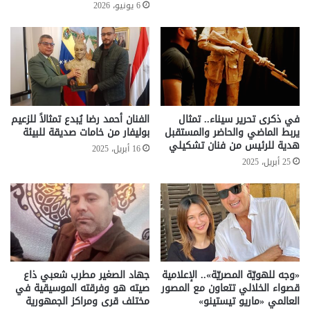
6 يونيو، 2026
في ذكرى تحرير سيناء.. تمثال
الفنان أحمد رضا يُبدع تمثالاً للزعيم
يربط الماضي والحاضر والمستقبل
بوليفار من خامات صديقة للبيئة
هدية للرئيس من فنان تشكيلي
16 أبريل، 2025
25 أبريل، 2025
«وجه للهويّة المصريّة».. الإعلامية
جهاد الصغير مطرب شعبي ذاع
قصواء الخلالي تتعاون مع المصور
صيته هو وفرقته الموسيقية في
العالمي «ماريو تيستينو»
مختلف قرى ومراكز الجمهورية