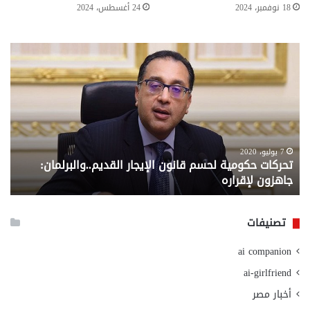
18 نوفمبر، 2024
24 أغسطس، 2024
تحركات
مع
حكومية
الم
لحسم
..
قانون
إلي
الإيجار
الم
القديم..والبرلمان:
الم
جاهزون
للص
لإقراره
من
7 يوليو، 2020
تحركات حكومية لحسم قانون الإيجار القديم..والبرلمان:
م
وزا
جاهزون لإقراره
و
الت
الا
تصنيفات
ai companion
ai-girlfriend
أخبار مصر