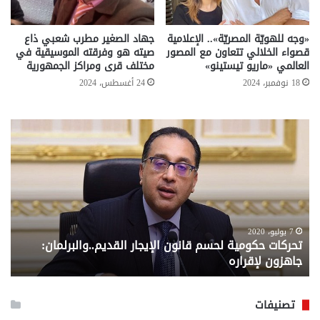
«وجه للهويّة المصريّة».. الإعلامية
جهاد الصغير مطرب شعبي ذاع
قصواء الخلالي تتعاون مع المصور
صيته هو وفرقته الموسيقية في
العالمي «ماريو تيستينو»
مختلف قرى ومراكز الجمهورية
18 نوفمبر، 2024
24 أغسطس، 2024
تحركات
مع
حكومية
الم
لحسم
..
قانون
إلي
الإيجار
الم
القديم..والبرلمان:
الم
جاهزون
للص
لإقراره
من
7 يوليو، 2020
تحركات حكومية لحسم قانون الإيجار القديم..والبرلمان:
م
وزا
جاهزون لإقراره
و
الت
الا
تصنيفات