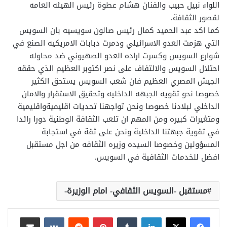
اللواء نبيل حبيب والفنان هشام عطوة رئيس الهيئه العامه
لقصور الثقافة.
كما اكد عبد الحميد كمال رئيس صالون سويسيه بان السويس
التي هزمت العدو الاسرائيلي ودمرت دبابات الامريكيه الصنع في
شوارع السويس وكسرت اراده العدو الصهيوني ضد محاوله
احتلال السويس والالتفاف على نصر اكتوبر العظيم الذي حققه
الجيش المصري العظيم فان شعب السويس يستحق الكثير
خصوصا نحو تقويه الجبهه الداخليه وتحقيق الاستقرار والامان
الداخلي لبلادنا خصوصا ونحن تواجهنا تحديات اقليميةواقليمية
ومتغيرات كبيره ومن المهم ان تلعب الثقافة الوطنية دورا رائدا
في تقوية جبهتنا الداخلية ونحن على ثقة في استجابة
المسؤولين وخصوصا السيده وزيره الثقافه من اجل مستقبل
افضل للخدمات الثقافية في السويس.
مستقبل -السويس الثقافي- امام الوزيرة-
لينكدإن
بينتيريست
مشاركة عبر البريد