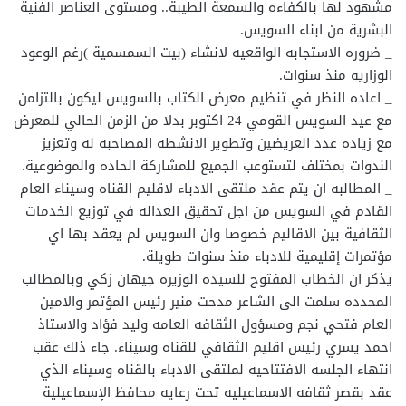
مشهود لها بالكفاءه والسمعة الطيبة.. ومستوى العناصر الفنية
البشرية من ابناء السويس.
_ ضروره الاستجابه الواقعيه لانشاء (بيت السمسمية )رغم الوعود
الوزاريه منذ سنوات.
_ اعاده النظر في تنظيم معرض الكتاب بالسويس ليكون بالتزامن
مع عيد السويس القومي 24 اكتوبر بدلا من الزمن الحالي للمعرض
مع زياده عدد العريضين وتطوير الانشطه المصاحبه له وتعزيز
الندوات بمختلف لتستوعب الجميع للمشاركة الحاده والموضوعية.
_ المطالبه ان يتم عقد ملتقى الادباء لاقليم القناه وسيناء العام
القادم في السويس من اجل تحقيق العداله في توزيع الخدمات
الثقافية بين الاقاليم خصوصا وان السويس لم يعقد بها اي
مؤتمرات إقليمية للادباء منذ سنوات طويلة.
يذكر ان الخطاب المفتوح للسيده الوزيره جيهان زكي وبالمطالب
المحدده سلمت الى الشاعر مدحت منير رئيس المؤتمر والامين
العام فتحي نجم ومسؤول الثقافه العامه وليد فؤاد والاستاذ
احمد يسري رئيس اقليم الثقافي للقناه وسيناء. جاء ذلك عقب
انتهاء الجلسه الافتتاحيه لملتقى الادباء بالقناه وسيناء الذي
عقد بقصر ثقافه الاسماعيليه تحت رعايه محافظ الإسماعيلية