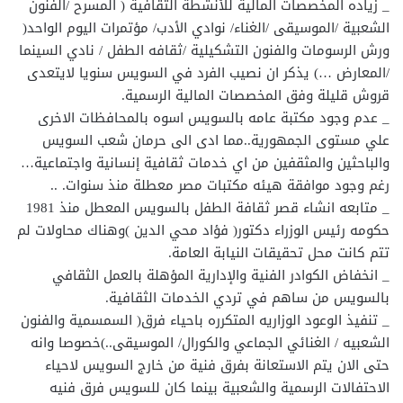
_ زياده المخصصات المالية للأنشطة الثقافية ( المسرح /الفنون
الشعبية /الموسيقى /الغناء/ نوادي الأدب/ مؤتمرات اليوم الواحد(
ورش الرسومات والفنون التشكيلية /ثقافه الطفل / نادي السينما
/المعارض …) يذكر ان نصيب الفرد في السويس سنويا لايتعدى
قروش قليلة وفق المخصصات المالية الرسمية.
_ عدم وجود مكتبة عامه بالسويس اسوه بالمحافظات الاخرى
علي مستوى الجمهورية..مما ادى الى حرمان شعب السويس
والباحثين والمثقفين من اي خدمات ثقافية إنسانية واجتماعية…
رغم وجود موافقة هيئه مكتبات مصر معطلة منذ سنوات. ..
_ متابعه انشاء قصر ثقافة الطفل بالسويس المعطل منذ 1981
حكومه رئيس الوزراء دكتور( فؤاد محي الدين )وهناك محاولات لم
تتم كانت محل تحقيقات النيابة العامة.
_ انخفاض الكوادر الفنية والإدارية المؤهلة بالعمل الثقافي
بالسويس من ساهم في تردي الخدمات الثقافية.
_ تنفيذ الوعود الوزاريه المتكرره باحياء فرق( السمسمية والفنون
الشعبيه / الغنائي الجماعي والكورال/ الموسيقى..)خصوصا وانه
حتى الان يتم الاستعانة بفرق فنية من خارج السويس لاحياء
الاحتفالات الرسمية والشعبية بينما كان للسويس فرق فنيه