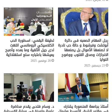
رجل المهام الصعبه فى دائرة
لطيفة البقمي: اسطورة الحب
أبوتشت وفرشوط و حالة حب نادرة
الكلاسيكي الرومانسي انتهت
لا تصنعها الأموال بل يصنعها
لدى جيل الألفية وما بعده وأصبح
الانجازات وصدق القلوب ووضوح
يعيشها باعتباره سلع استهلاكية
النوايا
20 نوفمبر، 2025
23 ديسمبر، 2025
أستاذ بجامعة المنصورة يشارك
د. وسام فتحى يقدم محاضرة
في مؤتمر الشرق الأوسط وشمال
علمية متميزة فى ورشة القسطرة