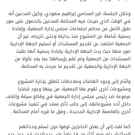
وخلال الجلسة، قرر المحامي إبراهيم سعودي، وكيل المدعين أنه
في الوقت الذي صرحت فيه المحكمة للمدعين بالحصول على صور
طبق الأصل من محاضر اجتماعات مجلس إدارة الجمعية، وإفادة
رسمية شاملة عن المشروع منذ بدايته وحتى تاريخه، غير أن
الجمعية امتنعت عن تقديم المستندات أو تسليم الجهة الإدارية
صور منها حيث ردت الجهة الإدارية بإفادة رسمية أنها طلبت
المستندات من الجمعية ولم تقم بإرسالها؛ بما يعد نكولا من
الجهة الإدارية والجمعية عن تقديم ما صرحت به المحكمة.
وأشار إلى وجود اتهامات وملاحظات تتعلق بإدارة المشروع
ومشروعات أخرى تقوم بها الجمعية، من بينها وجود قضايا
مرفوعة ضد رئيس مجلس إدارة الجمعية في وقائع سرقة وإتلاف
داخل أحد مشروعاتها، إلى جانب تأخر ممتد في تنفيذ مشروعات
أخرى بالعاصمة الإدارية الجديدة ، وفق ما قرره أمام المحكمة .
كما لفت إلى أن بعض الحاجزين توفوا دون تسلم وحداتهم
السكنية، رغم مرور أكثر من 14 عاماً على بدء الحجز، في حين جرى