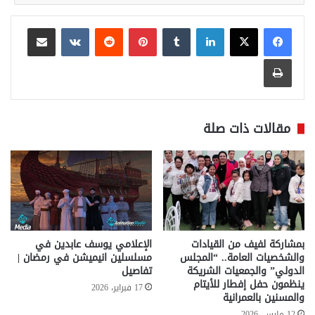
لينكدإن
بينتيريست
مشاركة عبر البريد
طباعة
مقالات ذات صلة
بمشاركة لفيف من القيادات
الإعلامي يوسف عابدين في
والشخصيات العامة.. “المجلس
مسلسلين انيميشن في رمضان |
الدولي” والجمعيات الشريكة
تفاصيل
ينظمون حفل إفطار للأيتام
17 فبراير، 2026
والمسنين بالعمرانية
12 مارس، 2026