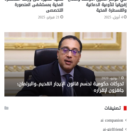
إفريقيا للأوعية الدماغية
المخية بمستشفى المنصورة
والقسطرة المخية
التخصصى
4 أبريل، 2025
21 فبراير، 2025
تحركات
مع
حكومية
الم
لحسم
..
قانون
إلي
الإيجار
الم
القديم..والبرلمان:
الم
جاهزون
للص
لإقراره
من
7 يوليو، 2020
تحركات حكومية لحسم قانون الإيجار القديم..والبرلمان:
م
وزا
جاهزون لإقراره
و
الت
الا
تصنيفات
ai companion
ai-girlfriend