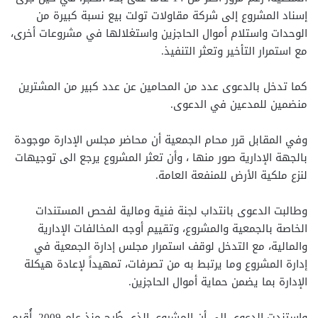
إسناد المشروع إلى شركة مقاولات تولت بيع نسبة كبيرة من
الوحدات واستلام أموال الحاجزين واستغلالها في مشروعات أخرى،
مع استمرار التأخير وتعثر التنفيذ.
كما تدخل بالدعوى عدد من المحامين عن عدد كبير من المشترين
منضمين للمدعين في الدعوى.
وفي المقابل قرر محام الجمعية أن محاضر مجلس الإدارة موجودة
بالجهة الإدارية صور منها ، وأن تعثر المشروع يرجع الى توجيهات
لنزع ملكية الأرض للمنفعة العامة.
وطالبت الدعوى بانتداب لجنة فنية ومالية لفحص المستندات
الخاصة بالجمعية والمشروع، وتقييم أوجه المخالفات الإدارية
والمالية، مع التدخل لوقف استمرار مجلس إدارة الجمعية في
إدارة المشروع وما يرتبط به من تصرفات، تمهيداً لإعادة هيكلة
الإدارة بما يضمن حماية أموال الحاجزين.
واستندت الدعوى إلى أن المشروع، الذي طُرح منذ عام 2009، أُقيم