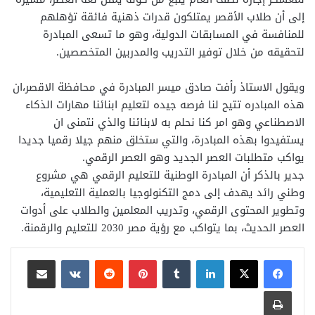
إلى أن طلاب الأقصر يمتلكون قدرات ذهنية فائقة تؤهلهم
للمنافسة في المسابقات الدولية، وهو ما تسعى المبادرة
لتحقيقه من خلال توفير التدريب والمدربين المتخصصين.
ويقول الاستاذ رأفت صادق ميسر المبادرة في محافظة الاقصر،ان
هذه المبادره تتيح لنا فرصه جيده لتعليم ابنائنا مهارات الذكاء
الاصطناعي وهو امر كنا نحلم به لابنائنا والذي نتمنى ان
يستفيدوا بهذه المبادرة، والتي ستخلق منهم جيلا رقميا جديدا
يواكب متطلبات العصر الجديد وهو العصر الرقمي.
جدير بالذكر أن المبادرة الوطنية للتعليم الرقمي هي مشروع
وطني رائد يهدف إلى دمج التكنولوجيا بالعملية التعليمية،
وتطوير المحتوى الرقمي، وتدريب المعلمين والطلاب على أدوات
العصر الحديث، بما يتواكب مع رؤية مصر 2030 للتعليم والرقمنة.
لينكدإن
بينتيريست
مشاركة عبر البريد
طباعة