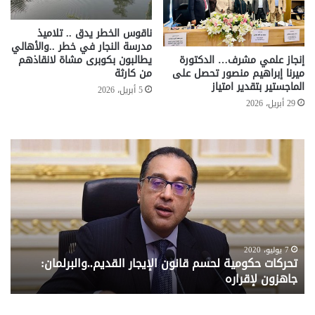
ناقوس الخطر يدق .. تلاميذ
مدرسة النجار في خطر ..والأهالي
إنجاز علمي مشرف… الدكتورة
يطالبون بكوبرى مشاة لانقاذهم
ميرنا إبراهيم منصور تحصل على
من كارثة
الماجستير بتقدير امتياز
5 أبريل، 2026
29 أبريل، 2026
تحركات
مع
حكومية
الم
لحسم
..
قانون
إلي
الإيجار
الم
القديم..والبرلمان:
الم
جاهزون
للص
لإقراره
من
7 يوليو، 2020
تحركات حكومية لحسم قانون الإيجار القديم..والبرلمان:
م
وزا
جاهزون لإقراره
و
الت
الا