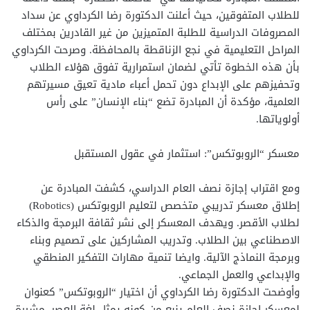
للطلاب المتفوقين، حيث أعلنت الدكتورة رضا الكرداوي عن سداد
المصروفات الدراسية للطلبة المتميزين من غير القادرين بمختلف
المراحل التعليمية في نجع الزناقطة بالمحافظة. وصرحت الكرداوي
بأن هذه الخطوة تأتي لضمان استمرارية تفوق هؤلاء الطلاب
وتحفيزهم على الإبداع دون تحمل أعباء مادية تعيق مسيرتهم
العلمية، مؤكدة أن المبادرة تضع “بناء الإنسان” على رأس
أولوياتها.
معسكر “الروبوتكس”: استثمار في عقول المستقبل
ومع اقتراب إجازة نصف العام الدراسي، كشفت المبادرة عن
إطلاق معسكر تدريبي متخصص لتعليم الروبوتكس (Robotics)
لطلاب الأقصر. ويهدف المعسكر إلى نشر ثقافة البرمجة والذكاء
الاصطناعي بين الطلاب. وتدريب المشاركين على تصميم وبناء
وبرمجة النماذج الآلية. وايضا تنمية مهارات التفكير المنطقي
والإبداعي والعمل الجماعي.
وأوضحت الدكتورة رضا الكرداوي أن اختيار “الروبوتكس” كعنوان
لمعسكر إجازة نصف العام ينبع من كونه يمثل لغة العصر، مشيرة