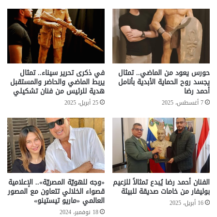
حورس يعود من الماضي.. تمثال
في ذكرى تحرير سيناء.. تمثال
يجسد روح الحماية الأبدية بأنامل
يربط الماضي والحاضر والمستقبل
أحمد رضا
هدية للرئيس من فنان تشكيلي
7 أغسطس، 2025
25 أبريل، 2025
الفنان أحمد رضا يُبدع تمثالاً للزعيم
«وجه للهويّة المصريّة».. الإعلامية
بوليفار من خامات صديقة للبيئة
قصواء الخلالي تتعاون مع المصور
العالمي «ماريو تيستينو»
16 أبريل، 2025
18 نوفمبر، 2024