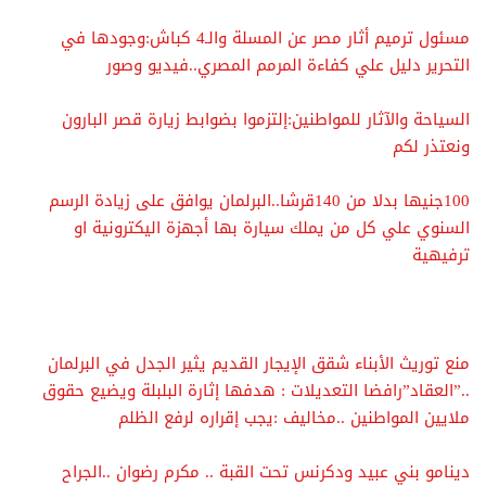
مسئول ترميم أثار مصر عن المسلة والـ4 كباش:وجودها في
التحرير دليل علي كفاءة المرمم المصري..فيديو وصور
السياحة والآثار للمواطنين:إلتزموا بضوابط زيارة قصر البارون
ونعتذر لكم
100جنيها بدلا من 140قرشا..البرلمان يوافق على زيادة الرسم
السنوي علي كل من يملك سيارة بها أجهزة اليكترونية او
ترفيهية
منع توريث الأبناء شقق الإيجار القديم يثير الجدل في البرلمان
..”العقاد”رافضا التعديلات : هدفها إثارة البلبلة ويضيع حقوق
ملايين المواطنين ..مخاليف :يجب إقراره لرفع الظلم
دينامو بني عبيد ودكرنس تحت القبة .. مكرم رضوان ..الجراح