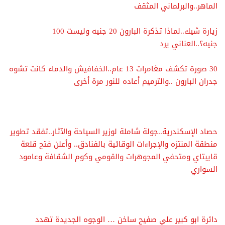
الماهر..والبرلماني المثقف
زيارة شيك..لماذا تذكرة البارون 20 جنيه وليست 100
جنيه؟..العناني يرد
30 صورة تكشف مغامرات 13 عام..الخفافيش والدماء كانت تشوه
جدران البارون ..والترميم أعاده للنور مرة أخرى
حصاد الإسكندرية..جولة شاملة لوزير السياحة والآثار..تفقد تطوير
منطقة المنتزه والإجراءات الوقائية بالفنادق.. وأعلن فتح قلعة
قايبتاي ومتحفي المجوهرات والقومي وكوم الشقافة وعامود
السواري
دائرة ابو كبير علي صفيح ساخن … الوجوه الجديدة تهدد