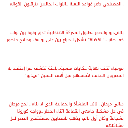
..المصيلحي يغير قواعد اللعبة ..النواب الحاليين يترقبون القوائم
بالفيديو والصور ..طبول المعركة الانتخابية تدق بقوة بين نواب
كفر صقر ..”القضاة” تشغل الصراع بين علي يوسف وصلاح منصور
مومياء تكتب نهاية حكايات منسية..باحثة تكشف سرا إحتفظ به
المصريون القدماء لأنفسهم قبل ألاف السنين “فيديو”
هانى مرجان ..نائب المنشأة والجمالية الذى لا ينام.. نجح مرجان
فى حل مشكلة جامعى القمامة اثناء الحظر ..وواجه كورونا
بشجاعة وكان أول نائب يذهب للمصابين بمستشفى الصدر لحل
مشاكلهم