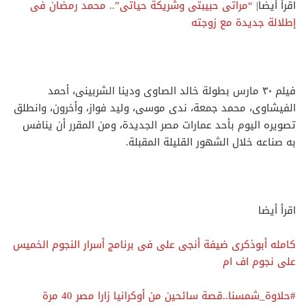
اقرأ أيضا|
“مراتى حبيبتى وشريكة حياتى”.. محمد رمضان فى
إطلالة جديدة مع زوجته
فيلم ٣٠ مارس بطولة خالد الصاوى ودينا الشربينى، أحمد
الفيشاوى، محمد جمعة، ندى موسى، وليد فواز، وأخرون، وانطلق
تصويره اليوم بأحد عمارات مصر الجديدة، ومن المقرر أن ينافس
به صناعه خلال الشهور القليلة المقبلة.
اقرأ أيضا
كامله أبوذكرى ضيفة أنجى على فى برنامج أسرار النجوم الخميس
على نجوم اف ام
#حلاوة_شمسنا..قصة سائحين من أوكرانيا زارا مصر 40 مرة