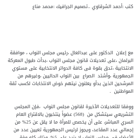
كتب :أحمد الشرقاوي ..تصميم الجرافيك :محمد مناع
مع إعلان الدكتور على عبدالعال ،رئيس مجلس النواب ، موافقة
البرلمان ،على تعديلات قانون مجلس النواب ،بدأت طبول المعركة
الانتخابية ،تدق بقوة فى كافة الدوائر الانتخابية على مستوي
الجمهورية ،وأشتد الصراع بين النواب الحاليين ،وغيرهم من
المرشحين الذين بدأو يعلنون نيتهم خوض الانتخابات لكسب ثقة
المواطنين .
ووفقا للتعديلات الأخيرة لقانون مجلس النواب ،فإن المجلس
التشريعي سيتشكل من (568) عضواً ينتخبون بالاقتراع العام
السري المباشر، على أن يخصص للمرأة ما لا يقل عن 25% من
إجمالي عدد المقاعد، ويجوز لرئيس الجمهورية تعيين عدد من
الأعضاء في مجلس النواب لا يزيد على 5%، وذلك كله وفق