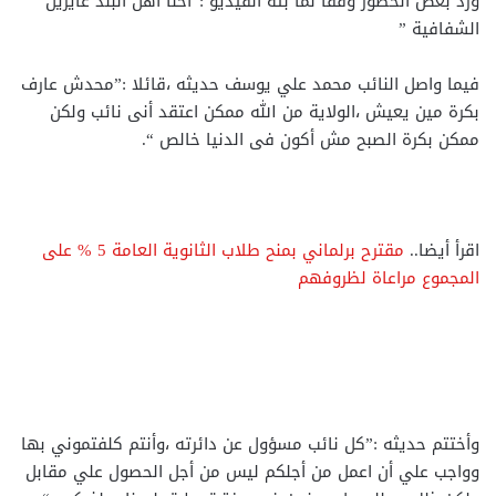
ورد بعض الحضور وفقا لما بثه الفيديو :”احنا اهل البلد عايزين
الشفافية ”
فيما واصل النائب محمد علي يوسف حديثه ،قائلا :”محدش عارف
بكرة مين يعيش ،الولاية من الله ممكن اعتقد أنى نائب ولكن
ممكن بكرة الصبح مش أكون فى الدنيا خالص “.
اقرأ أيضا..
مقترح برلماني بمنح طلاب الثانوية العامة 5 % على
المجموع مراعاة لظروفهم
وأختتم حديثه :”كل نائب مسؤول عن دائرته ،وأنتم كلفتموني بها
وواجب علي أن اعمل من أجلكم ليس من أجل الحصول علي مقابل