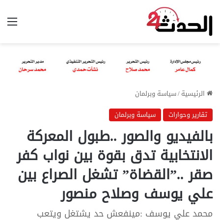
الق
الرئيسية
/
سياسة وبرلمان
تقارير وحوارات
سياسة وبرلمان
بالفيديو والصور ..طبول المعركة
الانتخابية تدق بقوة بين نواب كفر
صقر ..”القضاة” تشغل الصراع بين
علي يوسف وصلاح منصور
محمد علي يوسف :مينفعش حد يشتغل ويتعب