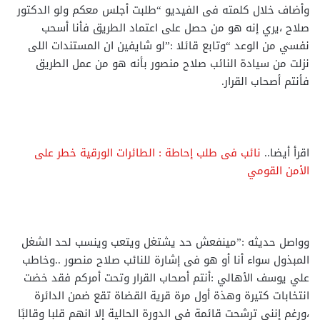
وأضاف خلال كلمته فى الفيديو “طلبت أجلس معكم ولو الدكتور
صلاح ،يري إنه هو من حصل على اعتماد الطريق فأنا أسحب
نفسي من الوعد “وتابع قائلا :”لو شايفين ان المستندات اللى
نزلت من سيادة النائب صلاح منصور بأنه هو من عمل الطريق
فأنتم أصحاب القرار.
اقرأ أيضا..
نائب فى طلب إحاطة : الطائرات الورقية خطر على
الأمن القومي
وواصل حديثه :”مينفعش حد يشتغل ويتعب وينسب لحد الشغل
المبذول سواء أنا أو هو فى إشارة للنائب صلاح منصور ..وخاطب
علي يوسف الأهالي :أنتم أصحاب القرار وتحت أمركم فقد خضت
انتخابات كتيرة وهذة أول مرة قرية القضاة تقع ضمن الدائرة
،ورغم إنني ترشحت قائمة في الدورة الحالية إلا انهم قلبا وقالبًا