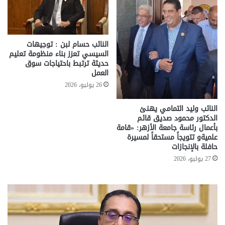
النائب حسام لبن : توجيهات
السيسي تعزز بناء منظومة تعليم
حديثة ترتبط باحتياجات سوق
العمل
26 يوليو، 2026
النائب وليد التمامي يهنئ
الدكتور محمود صديق قائم
بأعمال رئاسة جامعة الأزهر: «قامة
علميةو تتويجاً مستحقاً لمسيرة
حافلة بالإنجازات
27 يوليو، 2026
معاش
ان
المطلقة
بر
..
ضد
إليك
مخ