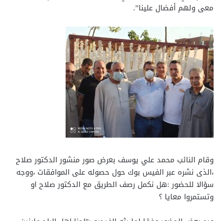
معى ولهم أفضال علينا”.
وقام النائب محمد علي يوسف بعرض صور منشور الدكتور صلاح
،الذى نشره عبر الفيس بوك حول حصوله على الموافقات ،ووجه
سؤالا للحضور :هل نكمل رصف الطريق مع الدكتور صلاح او
وتستمروا معايا ؟