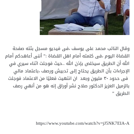
وقال النائب محمد على يوسف ،فى فيديو مسجل بثته صفحة
القضاة اليوم ،فى كلمته أمام اهل القضاة :” أننى أعاهدكم أمام
الله أن الطريق سيخلص بإذن الله ..حيث فوجئت اثناء سيري في
الإجراءات بأن الطريق يحتاج إلى تدبيش ورصف ،باعتماد مالي
فى حدود ٣٠ مليون وبعد ان انتهيت فعليًا من الاعتماد فوجئت
بالزميل العزيز الدكتور صلاح نشر أوراق إنه هو من أنهي رصف
الطريق ”
https://www.youtube.com/watch?v=jJ5NK7EIA-A