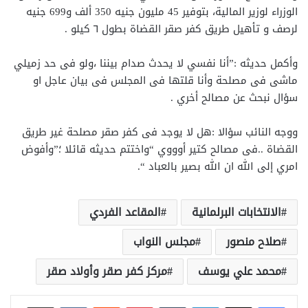
الوزراء لوزير المالية، بتوفير 45 مليون جنيه 350 ألف و699 جنيه
لرصف و تأهيل طريق كفر صقر القضاة بطول ٦ كيلو .
وأكمل حديثه :”أنا نفسي لا يحدث صدام بيننا ،ولو فى حد زميلي
ماشى فى مصلحة وأنا قلتها فى المجلس فى بيان عاجل او
سؤال نبحث عن مصالح أخري .
ووجه النائب سؤالا :هل لا يوجد فى كفر صقر مصلحة غير طريق
القضاة ..فى مصالح كتير أوووي “واختتم حديثه قائلا ؛”وأفوض
امري إلى الله ان الله بصير بالعباد “.
الانتخابات البرلمانية
المقاعد الفردي
صلاح منصور
مجلس النواب
محمد علي يوسف
مركز كفر صقر وأولاد صقر
لينكدإن
بينتيريست
مشاركة عبر البريد