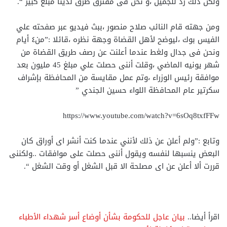
ولكن ذلك رد للجميل ،و نحن فى مفترق طرق لدينا مبلغ كبير “.
ومن جهته قام النائب صلاح منصور ،ببث فيديو عبر صفحته علي
الفيس بوك ،ليوضح لأهل القضاة وجهة نظره ،قائلا :”من٤ أيام
ونحن فى جدال ولغط عندما أعلنت عن رصف طريق القضاة من
شهر يونيه الماضي ،وقلت أننى حصلت علي مبلغ 45 مليون بعد
موافقة رئيس الوزراء ،وتم عمل مقايسة من المحافظة بإشراف
سكرتير عام المحافظة اللواء حسين الجندي ”
https://www.youtube.com/watch?v=6sOq8txfFFw
وتابع :”ولم أعلن عن ذلك لأنني عندما كنت أنشر اى أوراق كان
البعض ينسبها لنفسه ويقول أننى حصلت على موافقات ..ولكننى
قررت ألا أعلن عن اى مصلحة الا قبل الشغل أو وقت الشغل “.
اقرأ أيضا..
بيان عاجل للحكومة بشأن أوضاع أسر شهداء الأطباء