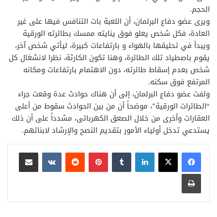
الحجم.
ويرى عضو دفاع البرلمان، أن اللعبة بات التنافس فيها على غير
العادة، فكل شخص يعلو فوق ينايته ممسك بطائرته الورقية
ويبدأ في تحليقها بالهواء و بارتفاعات كبيرة، ليأتي شخص آخر،
يقوم باصطياد تلك الطائرة، وهنا تكون الكارثة، نظرا لانشغال كل
شخص بعدم إسقاط طائرته، دون الاهتمام بارتفاعات ومكانه
المرتفع فوق سكنه.
ولفت عضو دفاع البرلمان، إلى أن هناك حوادث عدة وقعت جراء
“الطائرات الورقية”، موضحاً أن من بين الحوادث سقوط من أعلى
العقارات وأخرى من خلال الصعق الكهربائى، مشدداً على أن ذلك
يستدعي تدخل أولياء الأمور بتقديم النصح والإرشاد لابنائهم.
لينكدإن
بينتيريست
مشاركة عبر البريد
طباعة