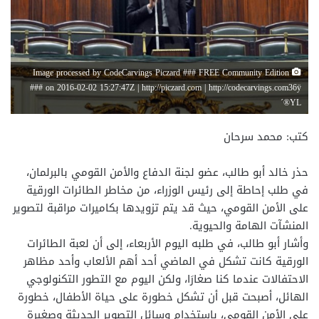
Image processed by CodeCarvings Piczard ### FREE Community Edition
### on 2016-02-02 15:27:47Z | http://piczard.com | http://codecarvings.com36ÿ
´®YL
كتب: محمد سرحان
حذر خالد أبو طالب، عضو لجنة الدفاع والأمن القومي بالبرلمان،
في طلب إحاطة إلى رئيس الوزراء، من مخاطر الطائرات الورقية
على الأمن القومي، حيث قد يتم تزويدها بكاميرات مراقبة لتصوير
المنشآت الهامة والحيوية.
وأشار أبو طالب، في طلبه اليوم الأربعاء، إلى أن لعبة الطائرات
الورقية كانت تشكل في الماضي أحد أهم الألعاب وأحد مظاهر
الاحتفالات عندما كنا صغارَا، ولكن اليوم مع التطور التكنولوجي
الهائل، أصبحت قبل أن تشكل خطورة على حياة الأطفال، خطورة
على الأمن القومي، باستخدام وسائل التصوير الحديثة وصغيرة