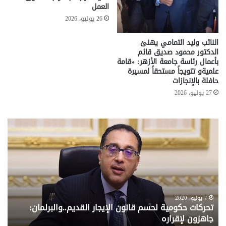
العمل
26 يوليو، 2026
النائب وليد التمامي يهنئ
الدكتور محمود صديق قائم
بأعمال رئاسة جامعة الأزهر: «قامة
علميةو تتويجاً مستحقاً لمسيرة
حافلة بالإنجازات
27 يوليو، 2026
تحركات
مع
حكومية
الم
لحسم
..
قانون
إلي
الإيجار
الم
القديم..والبرلمان:
الم
جاهزون
للص
لإقراره
من
7 يوليو، 2020
تحركات حكومية لحسم قانون الإيجار القديم..والبرلمان:
م
وزا
جاهزون لإقراره
و
الت