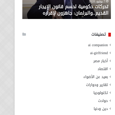
معاش المط
7 يوليو، 2020
لإقراره
من
تحركات حكومية لحسم قانون الإيجار
المطلوبة ل
وزارة
القديم..والبرلمان: جاهزون لإقراره
الاجتماعي
التضامن
الاجتماعي
تصنيفات
ai companion
ai-girlfriend
أخبار مصر
اقتصاد
بعيد عن الأضواء
تقارير وحوارات
تكنولوجيا
حوادث
دين ودنيا