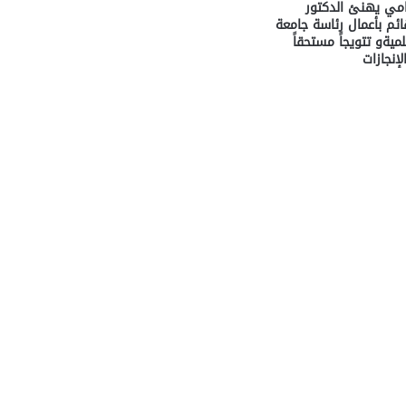
مامي يهنئ الدكتور
م بأعمال رئاسة جامعة
ميةو تتويجاً مستحقاً
إنجازات