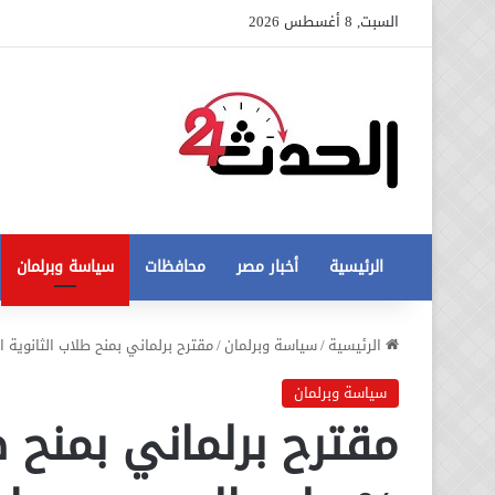
السبت, 8 أغسطس 2026
الرئيسية
أخبار مصر
محافظات
سياسة وبرلمان
عاجل
الرئيسية
/
سياسة وبرلمان
/
مقترح برلماني بمنح طلاب الثانوية العامة 5 % على المجموع مراع
تطورات
جديدة
سياسة وبرلمان
في
أزمة
12 أغسطس، 2020
مخالفات
عاجل تطورات جديدة في أزمة
البناء