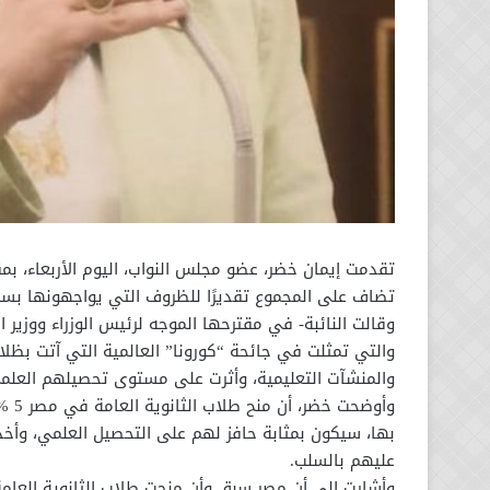
تضاف على المجموع تقديرًا للظروف التي يواجهونها بسبب
وقالت النائبة- في مقترحها الموجه لرئيس الوزراء ووزير 
والتي تمثلت في جائحة “كورونا” العالمية التي آتت بظلا
والمنشآت التعليمية، وأثرت على مستوى تحصيلهم العلم
وأوض
بها، سيكون بمثابة حافز لهم على التحصيل العلمي، وأخذً
عليهم بالسلب.
وأشارت إلى أن مصر سبق وأن منحت طلاب الثانوية العام