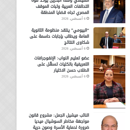
السيسي وملك البحرين يؤكد قوة
التحالفات العربية وثبات الموقف
المصري تجاه قضايا المنطقة
6 أغسطس، 2026
“البيومي” ينتقد منظومة الثانوية
العامة ويطالب بإجابات حاسمة على
شكاوى النتائج
6 أغسطس، 2026
عضو تعليم النواب: الإنفوجرافات
التعريفية بالكليات تسهّل على
الطلاب حسن الاختيار
6 أغسطس، 2026
النائب ميشيل الجمل: مشروع قانون
مواجهة مخاطر السوشيال ميديا
ضرورة لحماية الأسرة وصون حرية