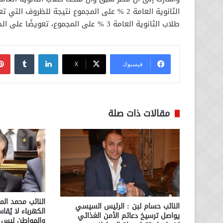
طلاب الثانوية العامة 3 % على المجموع، تعويضًا على الضرر الذي أصابهم
لينكدإن
فيسبوك
‫X
مقالات ذات صلة
النائب محمد الم
النائب حسام لبن : الرئيس السيسي
الكهرباء لا يُقا
يواصل ترسيخ دعائم الأمن الغذائي
والمواطن ليس ا