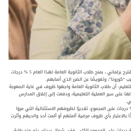
تقدمت إيمان خضر، عضو مجلس النواب، اليوم الأربعاء، بمقترح برلماني ، بمنح طلاب الثانوية العامة لهذا العام 5 % درجات
 “كورونا”، وتعويضًا عن الضرر الذي أصابهم.
التعليم- أن طلاب الثانوية العامة واجهوا ظروف في غاية الصعوبة
لها على سير العملية التعليمية، ودفعت إلى إغلاق المدارس
ي.
حت خضر، أن منح طلاب الثانوية العامة في مصر 5 % درجات على المجموع، تقديرًا لظروفهم الاستثنائية التي مروَا
ا بالاعتبار بأي ظروف مرضية آلمتهم أو آلمت أحد والديهم وأثرت
ة درجات على المجموع الكلي، ففي شمال سيناء، يتم منح طلبة