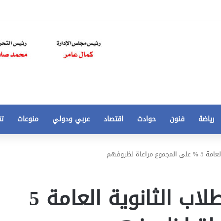
رياضة
فنون
حوادث
اقتصاد
عربي ودولي
منوعات
تق
تخفيض
اة لظروفهم
سعر
المتر
من
مقترح برلماني بمنح طلاب الثانوية العامة 5
250
21 أغسطس، 2020
الي
 مخالفات
تخفيض سعر المتر من 250 الي 50 جنيها
50