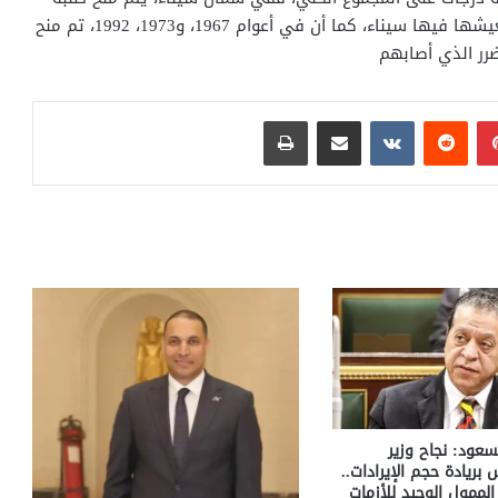
الثانوية العامة 2 % على المجموع نتيجة للظروف التي تعيشها فيها سيناء، كما أن في أعوام 1967، و1973، 1992، تم منح
بينتيريست
مشاركة عبر البريد
طباعة
سعود: نجاح وزير
س بريادة حجم الإيرادات..
لممول الوحيد للأزمات