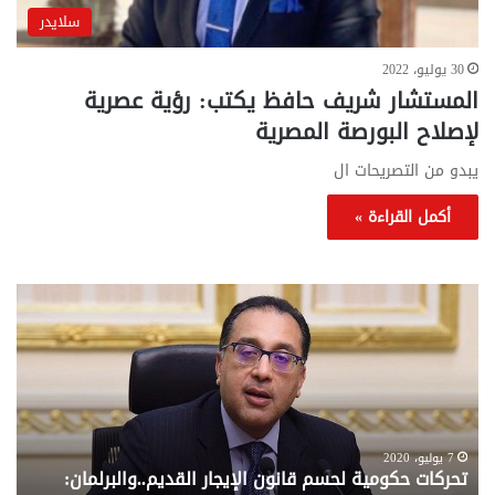
سلايدر
30 يوليو، 2022
المستشار شريف حافظ يكتب: رؤية عصرية
لإصلاح البورصة المصرية
يبدو من التصريحات ال
أكمل القراءة »
تحركات
مع
حكومية
الم
لحسم
..
قانون
إلي
الإيجار
الم
القديم..والبرلمان:
الم
جاهزون
للص
لإقراره
من
7 يوليو، 2020
تحركات حكومية لحسم قانون الإيجار القديم..والبرلمان:
م
وزا