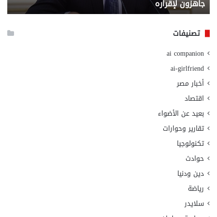
جاهزون لإقراره
و
الت
الا
تصنيفات
ai companion
ai-girlfriend
أخبار مصر
اقتصاد
بعيد عن الأضواء
تقارير وحوارات
تكنولوجيا
حوادث
دين ودنيا
رياضة
سلايدر