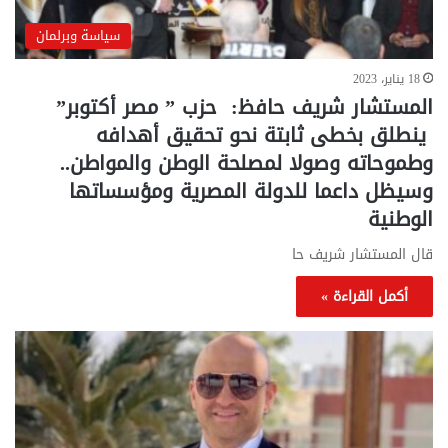
سياسة وبرلمان
18 يناير، 2023
المستشار شريف حافظ: حزب ” مصر أكتوبر”
ينطلق بخطى ثابتة نحو تحقيق أهدافه
وطموحاته وصولا لمصلحة الوطن والمواطن..
وسيظل داعما للدولة المصرية ومؤسساتها
الوطنية
قال المستشار شريف حا
أكمل القراءة »