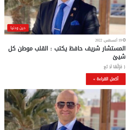
دين ودنيا
19 أغسطس، 2022
المستشار شريف حافظ يكتب : القلب موطن كل
شيئ
{ فَإِنَّهَا لَا تَع
أكمل القراءة »