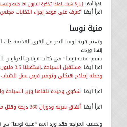
اقرأ أيضا|
زيارة شيك..لماذا تذكرة البارون 20 جنيه وليست 100 جنيه؟..العناني يرد
اقرأ أيضا|
تعرف على موعد إجراء انتخابات مجلس ا
منية نوسا
وتعتبر قرية نوسا البحر من القرى القديمة ذات ا
إنها وردت
باسم “منية نوسا” في كتاب قوانين الدواوين ل
اقرأ أيضا|
وخطة إصلاح هيكلي وتوفير فرص عمل للشباب
اقرأ أيضا|
شكوي وحيدة تلقاها وزير السياحة والآ
اقرأ أيضا|
أنفاق سرية ودوران 360 درجة وقتل مهندسه.. أساطير وقصص خيالية سكنت قصر البارون
وبحسب المراجع فقد ورد اسم “منية نوسا”
في الر