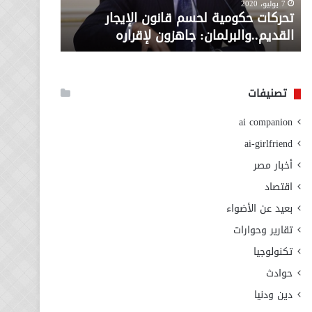
معاش المط
7 يوليو، 2020
لإقراره
من
تحركات حكومية لحسم قانون الإيجار
المطلوبة ل
وزارة
القديم..والبرلمان: جاهزون لإقراره
الاجتماعي
التضامن
الاجتماعي
تصنيفات
ai companion
ai-girlfriend
أخبار مصر
اقتصاد
بعيد عن الأضواء
تقارير وحوارات
تكنولوجيا
حوادث
دين ودنيا