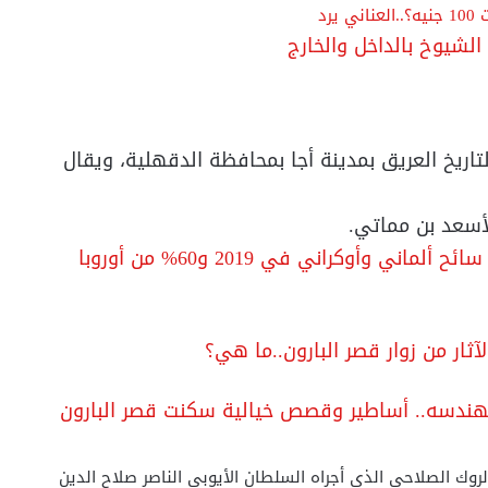
لشيوخ بالداخل والخارج
لتاريخ العريق بمدينة أجا بمحافظة الدقهلية، ويقال
لأسعد بن مماتي.
مستقبل السياحة..إستقبلنا 3.5 مليون سائح ألماني وأوكراني في 2019 و60% من أوروبا
ثار من زوار قصر البارون..ما هي؟
وك الصلاحي الذي أجراه السلطان الأيوبي الناصر صلاح الدين