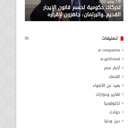
معاش المط
7 يوليو، 2020
لإقراره
من
تحركات حكومية لحسم قانون الإيجار
المطلوبة ل
وزارة
القديم..والبرلمان: جاهزون لإقراره
الاجتماعي
التضامن
الاجتماعي
تصنيفات
ai companion
ai-girlfriend
أخبار مصر
اقتصاد
بعيد عن الأضواء
تقارير وحوارات
تكنولوجيا
حوادث
دين ودنيا