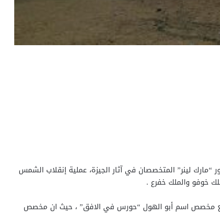
ر “مارك لينر” المتخصصان في آثار الجيزة، عملية إنقلاب الشمس
 مع مخصص اسم أبو الهول “حورس في الافق” ، حيث ان مخصص