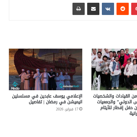
بينتيريست
مشاركة عبر البريد
طباعة
ن القيادات والشخصيات
الإعلامي يوسف عابدين في مسلسلين
لس الدولي” والجمعيات
انيميشن في رمضان | تفاصيل
 حفل إفطار للأيتام
17 فبراير، 2026
انية