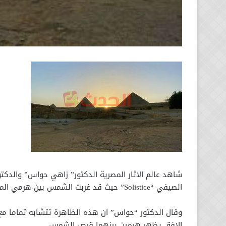
شاهد عالم الاثار المصرية الدكتور” زاهي حواس” والدكتو
الصيفي “Solistice” حيث قد غربت الشمس بين هرمي الملك خوفو والملك خفرع .
وقال الدكتور “حواس” ان هذه الظاهرة تتشابه تماما
الافق يظهر هرمين بينهما قرص الشمس.