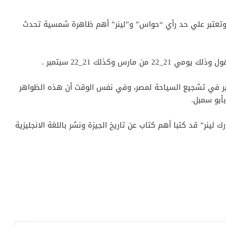
لظاهرة كل عام في يومي 21_22 يونيو ، وتعتبر علي حد رأي “حواس” و”لينر” أهم ظاهرة شمسية تحدث
س وكذلك 21_22 سبتمبر .
ير في تشجيع السياحة لمصر، وفي نفس الوقت أن هذه الظواهر
بو سمبل.
 لينر” قد كتبا أهم كتاب عن تاريخ الجيزة ونشر باللغة الانجليزية