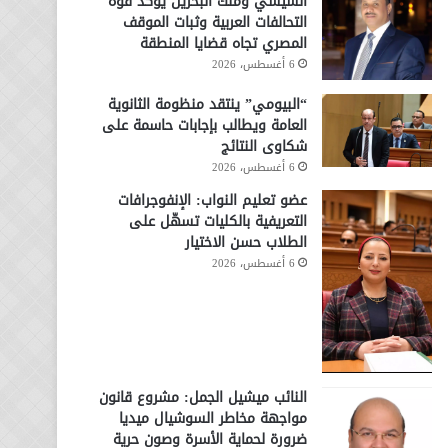
السيسي وملك البحرين يؤكد قوة
التحالفات العربية وثبات الموقف
المصري تجاه قضايا المنطقة
6 أغسطس، 2026
“البيومي” ينتقد منظومة الثانوية
العامة ويطالب بإجابات حاسمة على
شكاوى النتائج
6 أغسطس، 2026
عضو تعليم النواب: الإنفوجرافات
التعريفية بالكليات تسهّل على
الطلاب حسن الاختيار
6 أغسطس، 2026
النائب ميشيل الجمل: مشروع قانون
مواجهة مخاطر السوشيال ميديا
ضرورة لحماية الأسرة وصون حرية