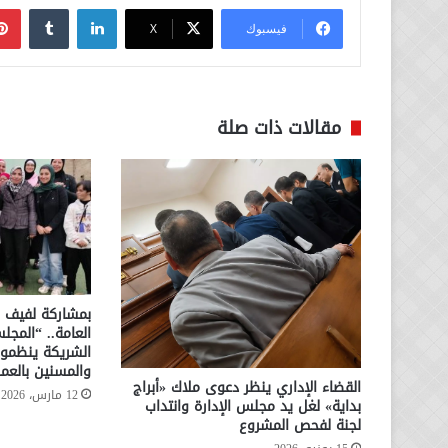
لينكدإن
فيسبوك
‫X
مقالات ذات صلة
بمشاركة لفيف م
العامة.. “المج
الشريكة ينظمون
والمسنين بالعمر
القضاء الإداري ينظر دعوى ملاك «أبراج
12 مارس، 2026
بداية» لغل يد مجلس الإدارة وانتداب
لجنة لفحص المشروع