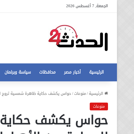
الجمعة, 7 أغسطس 2026
الرئيسية
أخبار مصر
محافظات
سياسة وبرلمان
عاجل
الرئيسية
/
منوعات
/
حواس يكشف حكاية ظاهرة شمسية تروج للس
تطورات
جديدة
منوعات
في
حواس يكشف حكاية 
أزمة
12 أغسطس، 2020
مخالفات
عاجل تطورات جديدة في أزمة
البناء