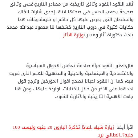
تُعَد النقود النقود وثائق تاريخية من مصادر التاريخ،فهى وثائق
صحيحة يصعب الطعن فى صحتها لانها إحدى شارات المُلكِ
والسلطان التى يحرص عليها كل حاكم او خليفة،وخلف هذا
حكايات كثيرة في دروب التاريخ كشفها لنا محمود عبدالله محمد
باحث دكتوراة أثار ومدير ب
وزارة الآثار
.
قال:تعتبر النقود مرآة صادقة تعكس الاحوال السياسية
والاقتصادية والاجتماعية والدينية والمذهبية للعصر الذى ضربت
فيه، كما ان النقود احيانا تصحح اقوال المؤرخين وترجح قول
احدهما على الاخر من خلال الكتابات الواردة عليها ، ومن هنا
جاءت الأهمية التاريخية والآثارية للنقود.
اقرأ أيضا|
زيارة شيك..لماذا تذكرة البارون 20 جنيه وليست 100
جنيه؟..العناني يرد