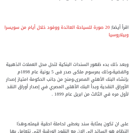
اقرأ أيضا|
20 صورة للسياحة العائدة ووفود خلال أيام من سويسرا
وبيلاروسيا
وبعد ذلك بدء ظهور السندات البنكية لتحل محل العملات الذهبية
والفضية،وذلك بمرسوم ملكى صدر فى 5 يونية عام 1898م
بإنشاء البنك الأهلي المصرى،ومنح من جانب الحكومة امتياز إصدار
الأوراق النقدية وبدأ البنك الأهلى المصري في إصدار أوراق النقد
لأول مره في الثالث من ابريل عام 1899 .
على ان تكون بمثابة سند يعطى لحاملة احقية قيمته,وهذا
النظام هو السائد الى الان مع النقود الورقية التى نتعامل بها