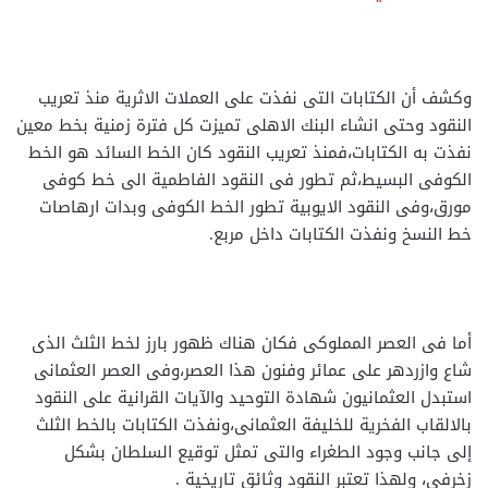
وكشف أن الكتابات التى نفذت على العملات الاثرية منذ تعريب
النقود وحتى انشاء البنك الاهلى تميزت كل فترة زمنية بخط معين
نفذت به الكتابات،فمنذ تعريب النقود كان الخط السائد هو الخط
الكوفى البسيط،ثم تطور فى النقود الفاطمية الى خط كوفى
مورق،وفى النقود الايوبية تطور الخط الكوفى وبدات ارهاصات
خط النسخ ونفذت الكتابات داخل مربع.
أما فى العصر المملوكى فكان هناك ظهور بارز لخط الثلث الذى
شاع وازردهر على عمائر وفنون هذا العصر،وفى العصر العثمانى
استبدل العثمانيون شهادة التوحيد والآيات القرانية على النقود
بالالقاب الفخرية للخليفة العثمانى،ونفذت الكتابات بالخط الثلث
إلى جانب وجود الطغراء والتى تمثل توقيع السلطان بشكل
زخرفى، ولهذا تعتبر النقود وثائق تاريخية .