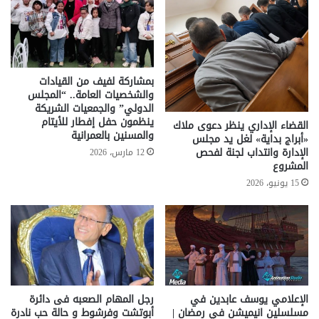
بمشاركة لفيف من القيادات
والشخصيات العامة.. “المجلس
الدولي” والجمعيات الشريكة
ينظمون حفل إفطار للأيتام
القضاء الإداري ينظر دعوى ملاك
والمسنين بالعمرانية
«أبراج بداية» لغل يد مجلس
الإدارة وانتداب لجنة لفحص
12 مارس، 2026
المشروع
15 يونيو، 2026
الإعلامي يوسف عابدين في
رجل المهام الصعبه فى دائرة
مسلسلين انيميشن في رمضان |
أبوتشت وفرشوط و حالة حب نادرة