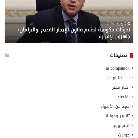
الإيجار
الم
القديم..والبرلمان:
الم
جاهزون
للص
لإقراره
من
7 يوليو، 2020
تحركات حكومية لحسم قانون الإيجار القديم..والبرلمان:
م
وزا
جاهزون لإقراره
و
الت
الا
تصنيفات
ai companion
ai-girlfriend
أخبار مصر
اقتصاد
بعيد عن الأضواء
تقارير وحوارات
تكنولوجيا
حوادث