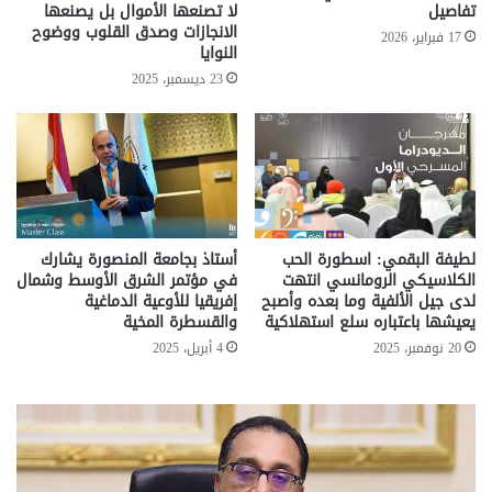
تفاصيل
لا تصنعها الأموال بل يصنعها
الانجازات وصدق القلوب ووضوح
17 فبراير، 2026
النوايا
23 ديسمبر، 2025
لطيفة البقمي: اسطورة الحب
أستاذ بجامعة المنصورة يشارك
الكلاسيكي الرومانسي انتهت
في مؤتمر الشرق الأوسط وشمال
لدى جيل الألفية وما بعده وأصبح
إفريقيا للأوعية الدماغية
يعيشها باعتباره سلع استهلاكية
والقسطرة المخية
20 نوفمبر، 2025
4 أبريل، 2025
تحركات
مع
حكومية
الم
لحسم
..
قانون
إلي