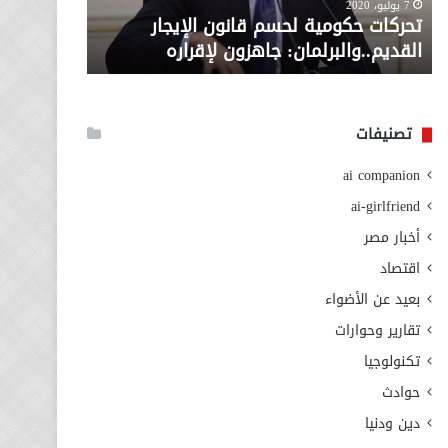
معاش المط
7 يوليو، 2020
لإقراره
من
تحركات حكومية لحسم قانون الإيجار
المطلوبة ل
وزارة
القديم..والبرلمان: جاهزون لإقراره
الاجتماعي
التضامن
الاجتماعي
تصنيفات
ai companion
ai-girlfriend
أخبار مصر
اقتصاد
بعيد عن الأضواء
تقارير وحوارات
تكنولوجيا
حوادث
دين ودنيا