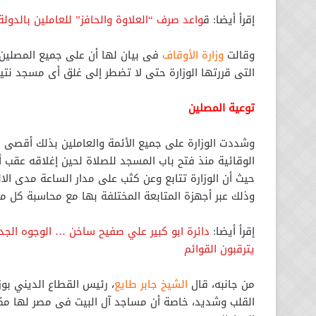
إقرأ أيضا: ق
واعد صرف “العلاوة والحافز” للعاملين بالدولة.
وقالت
وزارة الأوقاف
فى بيان لها أن على جميع المصلين وبخ
التى قررتها الوزارة حتى لا تضطر إلى غلق أى مسجد نتيجة
توعية المصلين
وشددت الوزارة على جميع الأئمة والعاملين بذلك أقصى
الوقائية منذ فتح باب المسجد للصلاة لحين إغلاقه عقب أد
حيث أن الوزارة تتابع وعن كثب على مدار الساعة مدى الالتز
وذلك عبر أجهزة المتابعة المختلفة بها مع محاسبة كل مق
إقرأ أيضا:
دائرة ابو كبير علي صفيح ساخن … الوجوه الجديد
يترقبون القوائم
من جانبه، قال
الشيخ جابر طايع
، رئيس القطاع الديني بو
القلب وشديد، خاصة أن مساجد آل البيت فى مصر لها مك