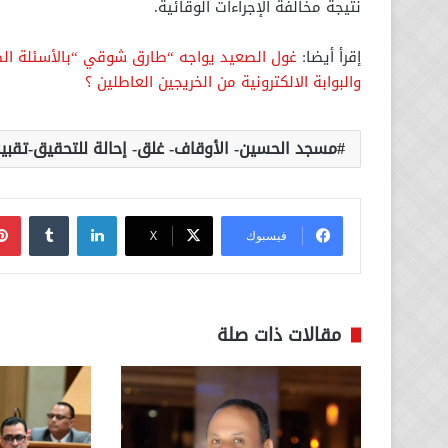
نتيجة مخالفة الإجراءات الوقائية.
إقرأ أيضا:
غول الصعيد يواجه “طارق شوقي “بالأسئلة الصع
والبوابة الالكترونية من الخريجين العاطلين ؟
مسجد الحسين- الأوقاف- غلق- إحالة للتحقيق-تقبي
لينكدإن
فيسبوك
‫X
مقالات ذات صلة