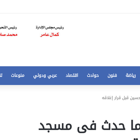
رياضة
فنون
حوادث
اقتصاد
عربي ودولي
منوعات
تق
تخفيض
ين قبل قرار إغلاقه
سعر
المتر
من
ما حدث فى مسجد
250
21 أغسطس، 2020
الي
 مخالفات
تخفيض سعر المتر من 250 الي 50 جنيها
50