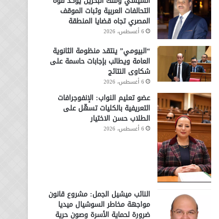
السيسي وملك البحرين يؤكد قوة
التحالفات العربية وثبات الموقف
المصري تجاه قضايا المنطقة
6 أغسطس، 2026
“البيومي” ينتقد منظومة الثانوية
العامة ويطالب بإجابات حاسمة على
شكاوى النتائج
6 أغسطس، 2026
عضو تعليم النواب: الإنفوجرافات
التعريفية بالكليات تسهّل على
الطلاب حسن الاختيار
6 أغسطس، 2026
النائب ميشيل الجمل: مشروع قانون
مواجهة مخاطر السوشيال ميديا
ضرورة لحماية الأسرة وصون حرية