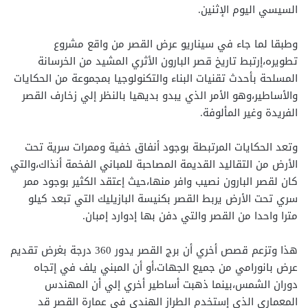
السيسي اليوم الإثنين.
وطبقا لما جاء في سيناريو عرض القصر من واقع مشروع
تطويره،إرتبط تاريخ قصر البارون الأثري المشيد من الخرسانة
المسلحة بأحدث تقنيات البناء والتكنولوجيا بمجموعة من الحكايات
والأساطير،وهو الأمر الذي يبدو بديهيا بالنظر إلي زخارف القصر
الفريدة وغير المألوفة.
وتعد الحكايات المرتبطة بوجود أنفاق خفية وممرات سرية تحت
الأرض من التقاليد القديمة المصاحبة للمباني الفخمة أنذاك،والتي
كان لقصر البارون نصيب وافر منها،حيث إعتقد الكثير بوجود ممر
سري تحت الأرض يربط القصر بكنيسة البازيليك التي تبعد كيلو
مترا واحدا من القصر والتي دفن بها إدوارد إمبان.
هذا وتزعم قصص أخري أن برج القصر يدور 360 درجة بغرض تقديم
عرض بانورامي من جميع الجهات،أو أن المبني يلف في إتجاه
دوران الشمس،بينما ذهبت أساطير أخري إلي أن المهندس
المعماري الذي إستخدم الطراز الهندي في عمارة القصر قد