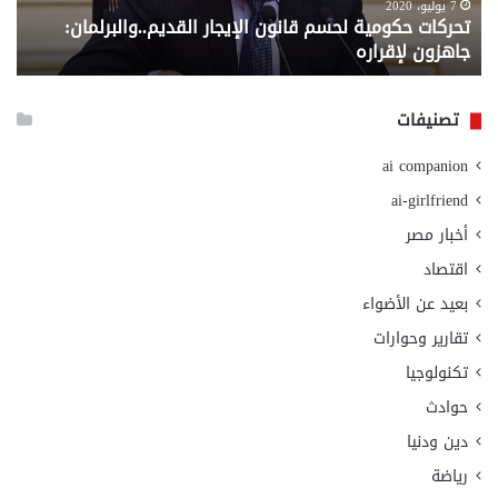
لإقراره
من
7 يوليو، 2020
تحركات حكومية لحسم قانون الإيجار القديم..والبرلمان:
م
وزا
جاهزون لإقراره
و
الت
الا
تصنيفات
ai companion
ai-girlfriend
أخبار مصر
اقتصاد
بعيد عن الأضواء
تقارير وحوارات
تكنولوجيا
حوادث
دين ودنيا
رياضة