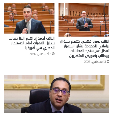
النائب أحمد إبراهيم البنا يطالب
النائب عمرو فهمي يتقدم بسؤال
بتذليل العقبات أمام الاستثمار
برلماني للحكومة بشأن استمرار
المصري في أفريقبا
تعطل”سيستم” المعاشات
3 أغسطس، 2026
ويطالب بتعويض المتضررين
3 أغسطس، 2026
تحركات
مع
حكومية
الم
لحسم
..
قانون
إلي
الإيجار
الم
القديم..والبرلمان:
الم
جاهزون
للص