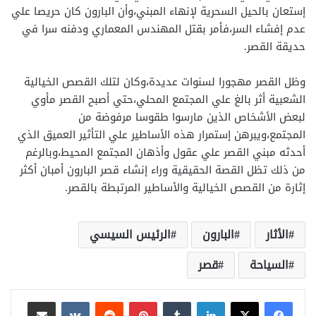
إستعان بالحيل السحرية لإنهاء المبني،وأن البارون كان حريصا علي
عدم إفشاء السر،فأمر بقتل المهندس المعماري ودفنه سرا في
حديقة القصر.
وظل القصر مهجورا لسنوات عديدة،وكان لتلك القصص الخيالية
الشعبية أثر بالغ علي المجتمع المحلي،حتي أصبح القصر مأوي
لبعض الأشخاص الذين مارسوا طقوسا مرفوضة من
المجتمع،ويبرهن إستمرار هذه الأساطير علي التأثير العميق الذي
أحدثه مبني القصر علي عقول وأذهان المجتمع المحيط،وبالرغم
من ذلك تظل القصة الحقيقية وراء إنشاء قصر البارون أمبان أكثر
إثارة من القصص الخيالية والأساطير المرتبطة بالقصر.
الأثار
البارون
الرئيس السيسي
السياحة
قصر
لينكدإن
بينتيريست
مشاركة عبر البريد