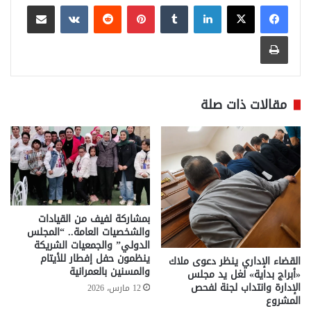
لينكدإن
بينتيريست
مشاركة عبر البريد
طباعة
مقالات ذات صلة
بمشاركة لفيف من القيادات
والشخصيات العامة.. “المجلس
الدولي” والجمعيات الشريكة
ينظمون حفل إفطار للأيتام
القضاء الإداري ينظر دعوى ملاك
والمسنين بالعمرانية
«أبراج بداية» لغل يد مجلس
الإدارة وانتداب لجنة لفحص
12 مارس، 2026
المشروع