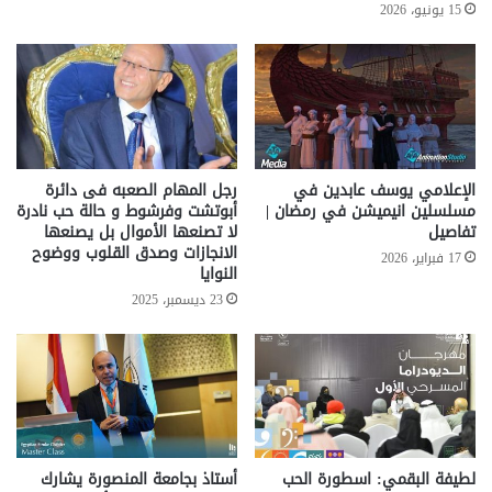
15 يونيو، 2026
الإعلامي يوسف عابدين في
رجل المهام الصعبه فى دائرة
مسلسلين انيميشن في رمضان |
أبوتشت وفرشوط و حالة حب نادرة
تفاصيل
لا تصنعها الأموال بل يصنعها
الانجازات وصدق القلوب ووضوح
17 فبراير، 2026
النوايا
23 ديسمبر، 2025
لطيفة البقمي: اسطورة الحب
أستاذ بجامعة المنصورة يشارك