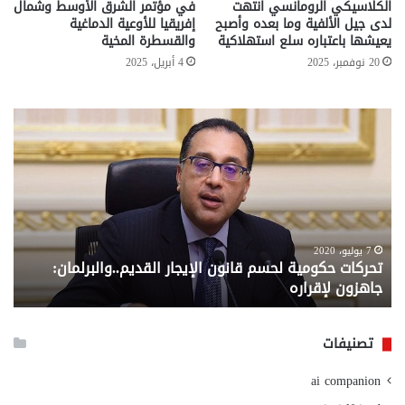
الكلاسيكي الرومانسي انتهت
في مؤتمر الشرق الأوسط وشمال
لدى جيل الألفية وما بعده وأصبح
إفريقيا للأوعية الدماغية
يعيشها باعتباره سلع استهلاكية
والقسطرة المخية
20 نوفمبر، 2025
4 أبريل، 2025
تحركات
مع
حكومية
الم
لحسم
..
قانون
إلي
الإيجار
الم
القديم..والبرلمان:
الم
جاهزون
للص
لإقراره
من
7 يوليو، 2020
تحركات حكومية لحسم قانون الإيجار القديم..والبرلمان:
م
وزا
جاهزون لإقراره
و
الت
الا
تصنيفات
ai companion