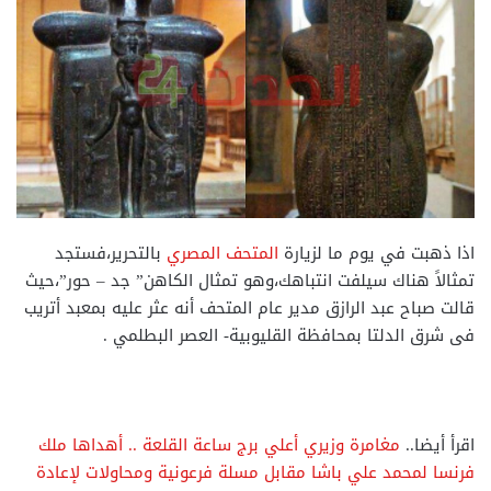
اذا ذهبت في يوم ما لزيارة
المتحف المصري
بالتحرير،فستجد
تمثالاً هناك سيلفت انتباهك،وهو تمثال الكاهن” جد – حور”،حيث
قالت صباح عبد الرازق مدير عام المتحف أنه عثر عليه بمعبد أتريب
فى شرق الدلتا بمحافظة القليوبية- العصر البطلمي .
اقرأ أيضا..
مغامرة وزيري أعلي برج ساعة القلعة .. أهداها ملك
فرنسا لمحمد علي باشا مقابل مسلة فرعونية ومحاولات لإعادة