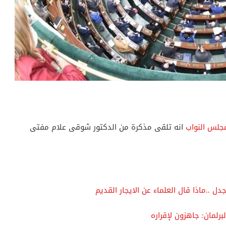
جلس النواب
انه تلقى مذكرة من الدكتور شوقى علام مفتى
دل ..ماذا قال العلماء عن الايجار القديم
برلمان: جاهزون لإقراره