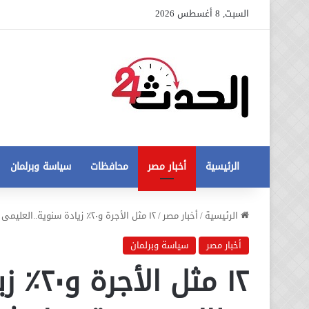
السبت, 8 أغسطس 2026
الرئيسية
أخبار مصر
محافظات
سياسة وبرلمان
عاجل
الرئيسية
/
أخبار مصر
/
١٢ مثل الأجرة و٢٠٪؜ زيادة سنوية..العليمى يطالب بسرعة مناقشة تعديل “الإيجار القديم”
تطورات
جديدة
أخبار مصر
سياسة وبرلمان
في
١٢ مثل
أزمة
12 أغسطس، 2020
مخالفات
عاجل تطورات جديدة في أزمة
البناء