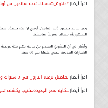
اقرأ أيضا|
#حلاوة_شمسنا..قصة سائحين من أوكرانيا زا
وعن موعد تطبيق ذلك القانون، أوضح ان بدء تنفيذه سيك
الجمهورية، مطالبا بسرعة مناقشته.
وأشار الى أن التشريع المقدم من جانبه يهم فئة عريض
العقارات القديمة مضى عليها نحو 80 سنة.
اقرأ أيضا|
تفاصيل ترميم البارون في 3 سنوات وبدء مشروع قصر السلطانة ملك
اقرأ أيضا|
حكاية مصر الجديدة..كتيب يكشف تحول