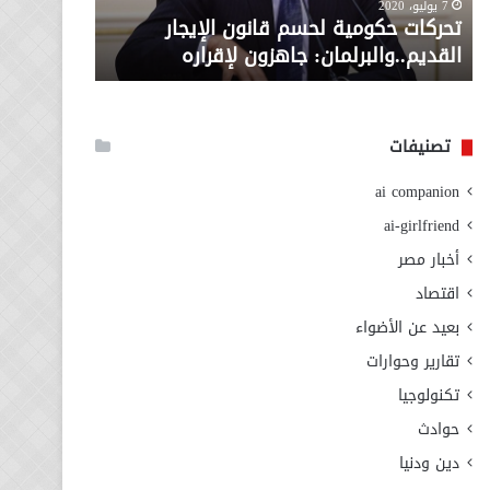
معاش المط
7 يوليو، 2020
لإقراره
من
تحركات حكومية لحسم قانون الإيجار
المطلوبة ل
وزارة
القديم..والبرلمان: جاهزون لإقراره
الاجتماعي
التضامن
الاجتماعي
تصنيفات
ai companion
ai-girlfriend
أخبار مصر
اقتصاد
بعيد عن الأضواء
تقارير وحوارات
تكنولوجيا
حوادث
دين ودنيا