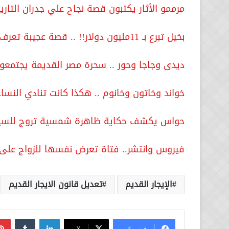
مرممو الأثار يكتبون قصة نجاح علي جدران التاري
بخيل تبرع بـ 11مليون دولار!! .. قصة عجيبة تعرف عليها .. فيديو
ديدى وجاجا وحور .. سحرة مصر القديمة يجتمعو
خواند وخاتون وخانوم .. هكذا كانت تنادي النساء
حواس يكشف حكاية ظاهرة شمسية تروج للسياح
فيروس وانتشر.. فتاة تعرض نفسها للزواج على
الإيجار القديم
تعديل قانون الايجار القديم
لينكدإن
فيسبوك
‫X