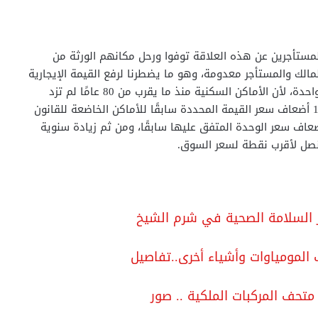
مستأجرين عن هذه العلاقة توفوا ورحل مكانهم الورثة من
 المالك والمستأجر معدومة، وهو ما يضطرنا لرفع القيمة الإيجارية
القانونية بالنسبة للأماكن السكنية وغير السكنية، دفعة واحدة، لأن الأماكن السكنية منذ ما يقرب من 80 عامًا لم تزد
جنيهًا واحدًا حتى اليوم، فضلا عن رفع القيمة الإيجارية 12 أضعاف سعر القيمة المحددة سابقًا للأماكن الخاضعة للقانون
 77، أما القانون 136 لسنة 81 سيتم رفعها إلى 8 أضعاف سعر الوحدة المتفق عليها سابقًا، ومن ثم زيادة سنوية
ر السلامة الصحية في شرم الشيخ
لمومياوات وأشياء أخرى..تفاصيل
 متحف المركبات الملكية .. صور