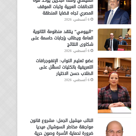
السيسي وملك البحرين يؤكد قوة
التحالفات العربية وثبات الموقف
المصري تجاه قضايا المنطقة
6 أغسطس، 2026
“البيومي” ينتقد منظومة الثانوية
العامة ويطالب بإجابات حاسمة على
شكاوى النتائج
6 أغسطس، 2026
عضو تعليم النواب: الإنفوجرافات
التعريفية بالكليات تسهّل على
الطلاب حسن الاختيار
6 أغسطس، 2026
النائب ميشيل الجمل: مشروع قانون
مواجهة مخاطر السوشيال ميديا
ضرورة لحماية الأسرة وصون حرية