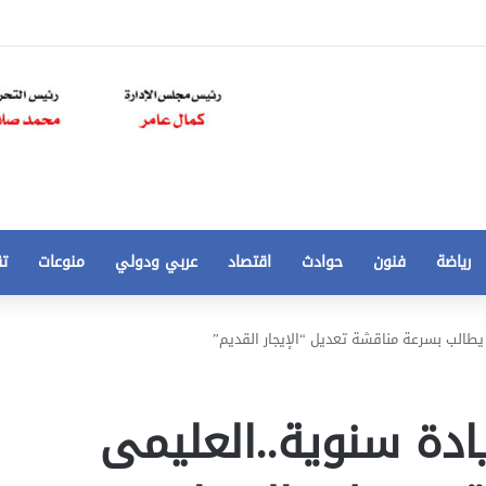
رياضة
فنون
حوادث
اقتصاد
عربي ودولي
منوعات
تق
تخفيض
سعر
المتر
من
 الأجرة و٢٠٪؜ زيادة سنوية..العليمى
250
21 أغسطس، 2020
الي
 مخالفات
تخفيض سعر المتر من 250 الي 50 جنيها
50