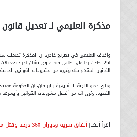
مذكرة العليمي لـ تعديل قانون ا
وأضاف العليمى في تصريح خاص، ان المذكرة تضمنت سبع ص
انها حاءت ردا على طلبى منه فتوى بشان اجراء تعديلات ع
القانون المقدم منه وغيره من مشروعات القوانين الخاصة ب
وتابع عضو اللجنة التشريعية بالبرلمان، ان الحكومة مقتنع
القديم، وترى انه من أفضل مشروعات القوانين وأيسرها ف
اقرأ أيضا|
أنفاق سرية ودوران 360 درجة وقتل مهندسه.. أساطير وقصص خيالية سكنت قصر البارون