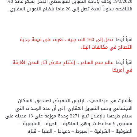
19/3/2020 وذلك لإتاحة التمويل لمُتوسطي الدخل بسعر عائد 8%
مُتناقصة سنوياً لمدة تصل إلى 20 عاما بنظام التمويل العقاري.
اقرأ أيضا|
تصل إلى 160 الف جنيه.. تعرف على قيمة جدية
التصالح في مخالفات البناء
اقرأ أيضا|
عالم مصر الساحر .. إفتتاح معرض آثار المدن الغارقة
في أمريكا
وأشارت مي عبدالحميد، الرئيس التنفيذي لصندوق الاسكان
الاجتماعي ودعم التمويل العقاري، إلى أن عدد الوحدات التي
سيتم طرحها بالإعلان تبلغ 2271 وحدة موزعة على 13 مدينة على
مستوى 9 محافظات: وهي القاهرة – الجيزة – القليوبية –
المنوفية – الشرقية – أسيوط – دمياط – المنيا – قنا)،