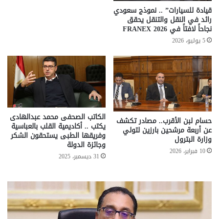
قيادة للسيارات” .. نموذج سعودي
رائد في النقل والتنقل يحقق
نجاحاً لافتاً في FRANEX 2026
5 يوليو، 2026
الكاتب الصحفى محمد عبدالهادى
حسام لبن الأقرب.. مصادر تكشف
يكتب .. أكاديمية القلب بالعباسية
عن أربعة مرشحين بارزين لتولي
وفريقها الطبى يستحقون الشكر
وزارة البترول
وجائزة الدولة
10 فبراير، 2026
31 ديسمبر، 2025
معاش
المطلقة
..
إليك