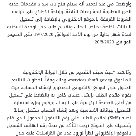
وأوضحت مى عبدالحميد أنه سيتم فتح باب سداد مقدمات جدية
الحجز المطلوبة للمشروعات الثلاثة، وإتاحة الاطلاع على كراسة
الشروط المُرفقة بالموقع الالكتروني بالإضافة إلى تسجيل
البيانات الخاصة بصاحب الطلب وتقديم طلب حجز الوحدة السكنية
لمدة شهر بداية من يوم الأحد الموافق 19/7/2020 حتى الخميس
الموافق 20/8/2020.
وتابعت: “حيث سيتم التقديم من خلال البوابة الإلكترونية
للصندوق cservices.shmff.gov.eg، وذلك وفقاً للخطوات التالية:
الدخول على الموقع الإلكتروني للصندوق لإنشاء الحساب، حيث
يقوم مقدم الطلب بإنشاء حساب خاص به بالضغط على تسجيل
من أعلى الصفحة الرئيسية على اليسار، ويقوم بملء استمارة
التسجيل ببياناته الأساسية وبعد إنشاء الحساب ستصل رسالة
نصية (SMS) لمقدم الطلب على رقم التليفون المحمول الذي قام
بتسجيله على الموقع (يجب التأكد من صحة رقم الهاتف المُسجل
بالموقع الإلكترونى نظراً لورود عدد من المُراسلات عليه خلال