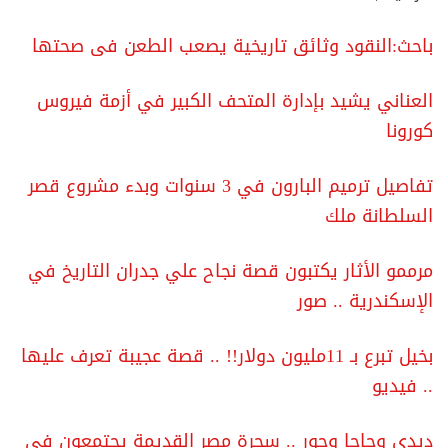
باحث:النقود وثائق تاريخية يصعب الطعن فى صحتها
العناني يشيد بإدارة المتحف الكبير في أزمة فيروس
كورونا
تفاصيل ترميم البارون في 3 سنوات وبدء مشروع قصر
السلطانة ملك
مرممو الأثار يكتبون قصة نجاح علي جدران التاريخ في
الإسكندرية .. صور
بخيل تبرع بـ 11مليون دولار!! .. قصة عجيبة تعرف عليها
.. فيديو
ديدى وجاجا وحور .. سحرة مصر القديمة يجتمعون في