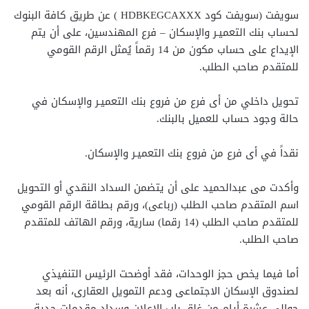
سويفت (سويفت كود HDBKEGCAXXX ) عن طريق كافة البنوك
لحساب بنك التعميـر والإسكان – فرع المهندسين، على أن يتم
الإيداع على حساب مكون من 14 رقماً يُمثل الرقم القومي
للمتقدم صاحب الطلب.
تحويل داخلي من أى فرع من فروع بنك التعميـر والإسكان في
حالة وجود حساب للعميل بالبنك.
نقداً في أى فرع من فروع بنك التعميـر والإسكان.
وأكدت مى عبدالحميد على أن يتضمن السداد النقدي أو التحويل
اسم المتقدم صاحب الطلب (رباعى)، ورقم بطاقة الرقم القومي
للمتقدم صاحب الطلب (14 رقما) سارية، ورقم الهاتف للمتقدم
صاحب الطلب.
أما فيما يخص حجز الوحدات، فقد أوضحت الرئيس التنفيذي
لصندوق الإسكان الاجتماعى ودعم التمويل العقارى، أنه بعد
حوالي عشرة أيام من غلق باب الإعلان وسداد مقدمات جدية