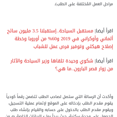
مراحل العمل المُختلفة على الطلب).
اقرأ أيضا|
مستقبل السياحة..إستقبلنا 3.5 مليون سائح
ألماني وأوكراني في 2019 و60% من أوروبا وخطة
إصلاح هيكلي وتوفير فرص عمل للشباب
اقرأ أيضا|
شكوي وحيدة تلقاها وزير السياحة والآثار
من زوار قصر البارون..ما هي؟
وأكدت أن الرسالة التي ستصل لصاحب الطلب تتضمن رقماً كودياً
يقوم مقدم الطلب بإدخاله على الموقع لإتمام عملية التسجيل،
ويقوم مقدم الطلب بالدخول على حسابه والقيام بإنشاء طلب
الحصول على وحدة سكنية، حيث يبدأ بملء البيانات الخاصة به من