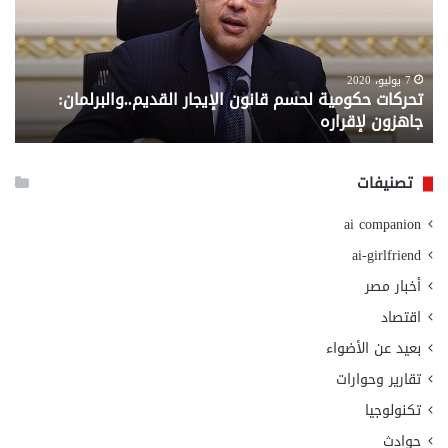
المستندات
المطلوبة
للصرف
من
6 سبتمبر، 2020
معاش المطلقة .. إليك المستندات المطلوبة للصرف من
وزارة
وزارة التضامن الاجتماعي
التضامن
الاجتماعي
تصنيفات
ai companion
ai-girlfriend
أخبار مصر
اقتصاد
بعيد عن الأضواء
تقارير وحوارات
تكنولوجيا
حوادث