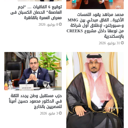
توقيع 6 اتفاقيات … “نجم
العاصمة” الحصان الكسبان فى
محمد مجاهد يقود اللمسات
معرض العمرة بالقاهرة
الأخيرة.. اتفاق مبدئي بين MMG
8 يوليو، 2026
و«سبورتنج» لإطلاق أول شراكة
من نوعها داخل مشروع CREEKS
بالإسكندرية
31 يوليو، 2026
حزب مستقبل وطن يجدد الثقة
في الدكتور محمود حسين أميناً
للمصريين بالخارج
3 مايو، 2026