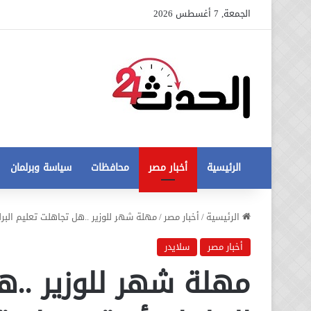
الجمعة, 7 أغسطس 2026
الرئيسية
أخبار مصر
محافظات
سياسة وبرلمان
عاجل
الرئيسية
/
أخبار مصر
/
مهلة شهر للوزير ..هل تجاهلت تعليم البرلمان أزمة مسابقة الـ120 ألف معلم 
تطورات
جديدة
أخبار مصر
سلايدر
في
مهلة شهر للوزير ..ه
أزمة
12 أغسطس، 2020
مخالفات
عاجل تطورات جديدة في أزمة
البناء