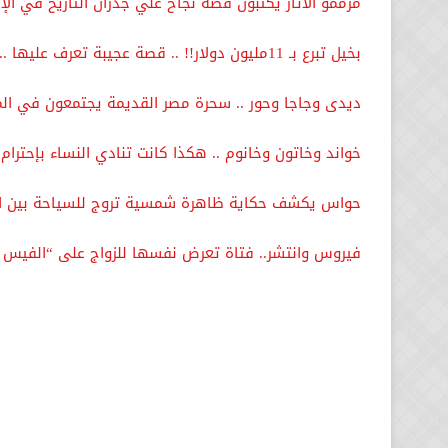
مرممو الأثار يكتبون قصة نجاح علي جدران التاريخ في الإ
بخيل تبرع بـ 11مليون دولار!! .. قصة عجيبة تعرف عليها .. فيديو
ديدى وجاجا وحور .. سحرة مصر القديمة يجتمعون في الم
خواند وخاتون وخانوم .. هكذا كانت تنادي النساء بإحترام
حواس يكشف حكاية ظاهرة شمسية تروج للسياحة بين ال
فيروس وانتشر.. فتاة تعرض نفسها للزواج على “الفيس 