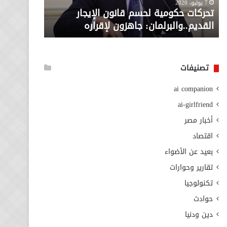
معاش المط
7 يوليو، 2020
لإقراره
من
تحركات حكومية لحسم قانون الإيجار
المطلوبة ل
وزارة
القديم..والبرلمان: جاهزون لإقراره
الاجتماعي
التضامن
الاجتماعي
تصنيفات
ai companion
ai-girlfriend
أخبار مصر
اقتصاد
بعيد عن الأضواء
تقارير وحوارات
تكنولوجيا
حوادث
دين ودنيا