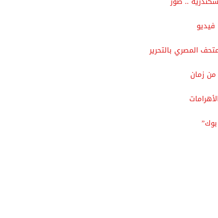
سكندرية .. صور
تحف المصري بالتحرير
 من زمان
أهرامات
بوك”