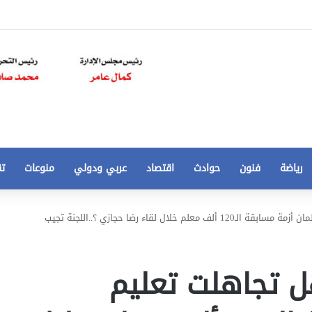
رياضة
فنون
حوادث
اقتصاد
عربي ودولي
منوعات
تق
تخفيض
خلال لقاء رضا حجازي ؟..اللجنة تجيب
سعر
المتر
من
ل تجاهلت تعليم
250
21 أغسطس، 2020
الي
 مخالفات
تخفيض سعر المتر من 250 الي 50 جنيها
50