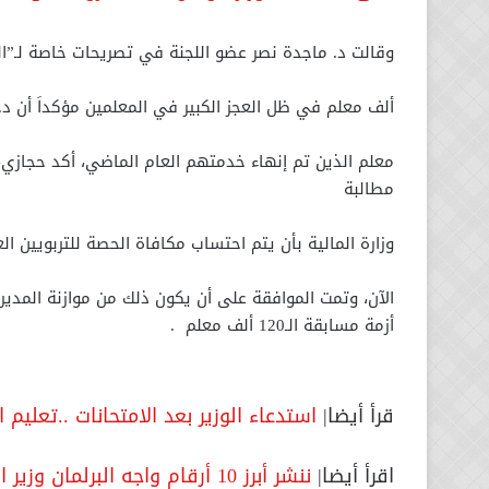
وقالت د. ماجدة نصر عضو اللجنة في تصريحات خاصة لـ”الحدث24″، أن اللجنة في إنتظار الرد خاصة فيما يتعلق بأز
ألف معلم في ظل العجز الكبير في المعلمين مؤكداَ أن د. رض
معلم الذين تم إنهاء خدمتهم العام الماضي، أكد حجازي، 
مطالبة
وزارة المالية بأن يتم احتساب مكافاة الحصة للتربويين الغير معينين بـ 20 جنيه بدلا من 4 جنيهات 
أزمة مسابقة الـ120 ألف معلم .
قرأ أيضا|
استدعاء الوزير بعد الامتحانات ..تعليم ا
اقرأ أيضا|
ننشر أبرز 10 أرقام واجه البرلمان وزير التربية والتعليم بها فى مسابقة الـ120 ألف معلم