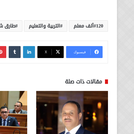
120ألف معلم
التربية والتعليم
طارق ش
لينكدإن
فيسبوك
‫X
مقالات ذات صلة