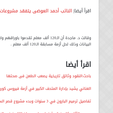
اقرأ أيضا|
النائب أحمد العوضى يتفقد مشروعات 
وقالت د. ماجدة أن الـ120 ألف معلم تقد
البيانات وذلك لحل أزمة مسابقة الـ120 ألف معلم .
اقرأ أيضا
باحث:النقود وثائق تاريخية يصعب الطعن فى صحتها
العناني يشيد بإدارة المتحف الكبير في أزمة فيروس كورو
تفاصيل ترميم البارون في 3 سنوات وبدء مشروع قصر السلطانة ملك