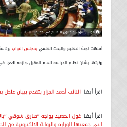
مجلس النواب و قانون التصالح في مخالفات البناء
أملهت لجنة التعليم والبحث العلمي
بمجلس النواب
برئاسة 
رؤيتها بشان نظام الدراسة العام المقبل ،وازمة العجز في
اقرأ أيضا|
النائب أحمد الجزار يتقدم ببيان عاجل بشأن تجد
اقرأ أيضا|
غول الصعيد يواجه “طارق شوقي “بالأس
التى جمعتها الوزارة والبوابة الالكترونية من الخ