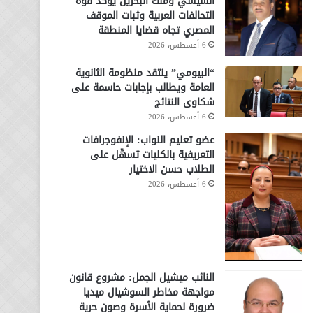
السيسي وملك البحرين يؤكد قوة
التحالفات العربية وثبات الموقف
المصري تجاه قضايا المنطقة
6 أغسطس، 2026
“البيومي” ينتقد منظومة الثانوية
العامة ويطالب بإجابات حاسمة على
شكاوى النتائج
6 أغسطس، 2026
عضو تعليم النواب: الإنفوجرافات
التعريفية بالكليات تسهّل على
الطلاب حسن الاختيار
6 أغسطس، 2026
النائب ميشيل الجمل: مشروع قانون
مواجهة مخاطر السوشيال ميديا
ضرورة لحماية الأسرة وصون حرية