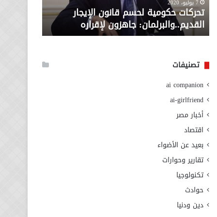
معاش المط
7 يوليو، 2020
لإقراره
من
تحركات حكومية لحسم قانون الإيجار
المطلوبة ل
وزارة
القديم..والبرلمان: جاهزون لإقراره
الاجتماعي
التضامن
الاجتماعي
تصنيفات
ai companion
ai-girlfriend
أخبار مصر
اقتصاد
بعيد عن الأضواء
تقارير وحوارات
تكنولوجيا
حوادث
دين ودنيا