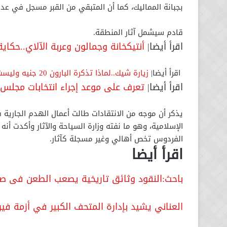
بجبانة المماليك، كما أن المتبقي من القبر مسجل في عدا
قادم سيشمل آثار المنطقة.
اقرأ أيضا|
أنتيكخانة وجمالون وعربة الآلاي..حكا
اقرأ أيضا|
زيارة شيك..لماذا تذكرة البارون 20 جنيه وليست 100 جنيه؟..العناني يرد
اقرأ أيضا|
تعرف على موعد إجراء انتخابات مجلس ا
يذكر أن موجه من الانتقادات طالت أعمال الهدم الجارية
الإسلامية، وهو ما نفته وزارة السياحة والآثار وأكدت أنه
الفردوس تخص أهالي وغير مسجلة كآثار.
اقرأ أيضا
باحث:النقود وثائق تاريخية يصعب الطعن فى ص
العناني يشيد بإدارة المتحف الكبير في أزمة في