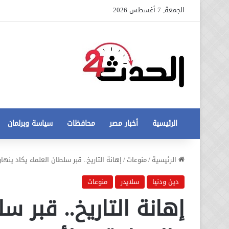
الجمعة, 7 أغسطس 2026
الرئيسية
أخبار مصر
محافظات
سياسة وبرلمان
عاجل
الرئيسية
/
منوعات
/
إهانة التاريخ.. قبر سلطان العلماء يكاد ينهار وال
تطورات
جديدة
دين ودنيا
سلايدر
منوعات
في
إهانة التاريخ.. قبر س
أزمة
12 أغسطس، 2020
مخالفات
عاجل تطورات جديدة في أزمة
البناء