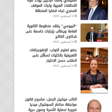
السيسي وملك البحرين يؤكد قوة
التحالفات العربية وثبات الموقف
المصري تجاه قضايا المنطقة
6 أغسطس، 2026
“البيومي” ينتقد منظومة الثانوية
العامة ويطالب بإجابات حاسمة على
شكاوى النتائج
6 أغسطس، 2026
عضو تعليم النواب: الإنفوجرافات
التعريفية بالكليات تسهّل على
الطلاب حسن الاختيار
6 أغسطس، 2026
النائب ميشيل الجمل: مشروع قانون
مواجهة مخاطر السوشيال ميديا
ضرورة لحماية الأسرة وصون حرية