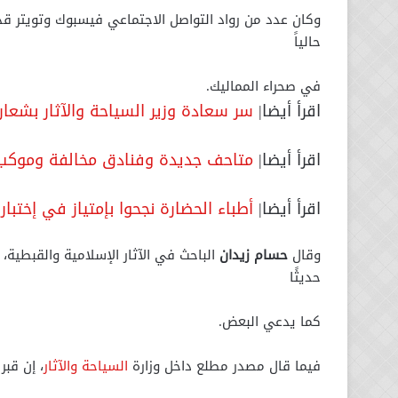
وكان عدد من رواد التواصل الاجتماعي فيسبوك وتويتر قد ت
حالياً
في صحراء المماليك.
اقرأ أيضا|
سر سعادة وزير السياحة والآثار بشعا
اقرأ أيضا|
متاحف جديدة وفنادق مخالفة وموكب ا
اقرأ أيضا|
أطباء الحضارة نجحوا بإمتياز في إختبار
وقال
حسام زيدان
الباحث في الآثار الإسلامية والقبطية،
حديثًا
كما يدعي البعض.
فيما قال مصدر مطلع داخل وزارة
السياحة والآثار
، إن قبر