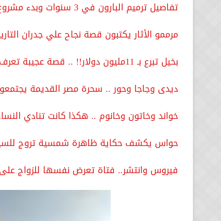
تفاصيل ترميم البارون في 3 سنوات وبدء مشروع قصر السلطانة ملك
مرممو الأثار يكتبون قصة نجاح علي جدران التاري
بخيل تبرع بـ 11مليون دولار!! .. قصة عجيبة تعرف عليها .. فيديو
ديدى وجاجا وحور .. سحرة مصر القديمة يجتمعو
خواند وخاتون وخانوم .. هكذا كانت تنادي النساء
حواس يكشف حكاية ظاهرة شمسية تروج للسياح
فيروس وانتشر.. فتاة تعرض نفسها للزواج على