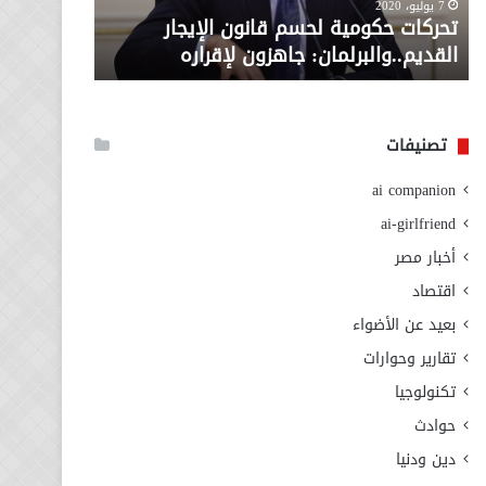
معاش المط
7 يوليو، 2020
لإقراره
من
تحركات حكومية لحسم قانون الإيجار
المطلوبة ل
وزارة
القديم..والبرلمان: جاهزون لإقراره
الاجتماعي
التضامن
الاجتماعي
تصنيفات
ai companion
ai-girlfriend
أخبار مصر
اقتصاد
بعيد عن الأضواء
تقارير وحوارات
تكنولوجيا
حوادث
دين ودنيا