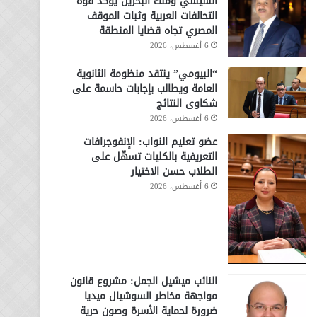
السيسي وملك البحرين يؤكد قوة
التحالفات العربية وثبات الموقف
المصري تجاه قضايا المنطقة
6 أغسطس، 2026
“البيومي” ينتقد منظومة الثانوية
العامة ويطالب بإجابات حاسمة على
شكاوى النتائج
6 أغسطس، 2026
عضو تعليم النواب: الإنفوجرافات
التعريفية بالكليات تسهّل على
الطلاب حسن الاختيار
6 أغسطس، 2026
النائب ميشيل الجمل: مشروع قانون
مواجهة مخاطر السوشيال ميديا
ضرورة لحماية الأسرة وصون حرية