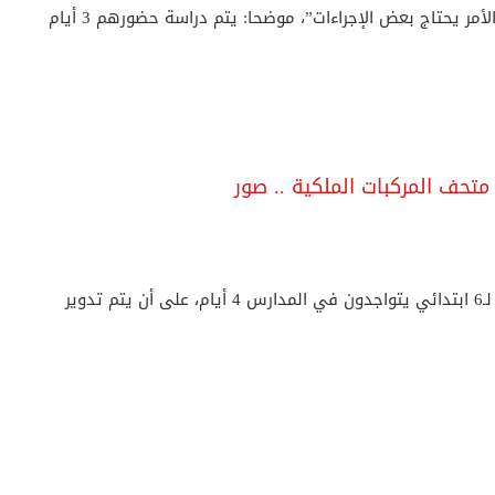
مر يحتاج بعض الإجراءات”، موضحا: يتم دراسة حضورهم 3 أيام
 متحف المركبات الملكية .. صور
وأشار وزير التربية والتعليم إلى أن التلاميذ من 4 ابتدائي لـ6 ابتدائي يتواجدون في المدارس 4 أيام، على أن يتم تدوير