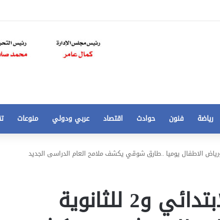
رياضة
فنون
حوادث
اقتصاد
عربي ودولي
منوعات
تق
تخفيض
سعر
المتر
من
3أيام للإعدادي و4 للابتدائي و2 للثانوية
250
21 أغسطس، 2020
الي
 مخالفات
تخفيض سعر المتر من 250 الي 50 جنيها
50