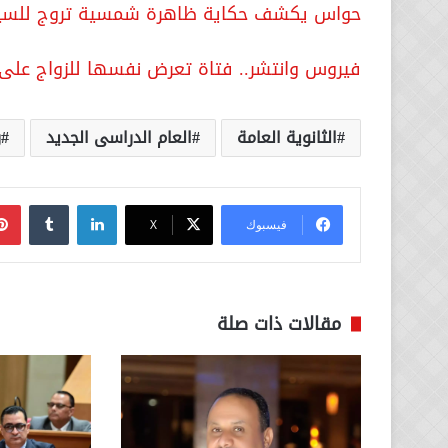
حواس يكشف حكاية ظاهرة شمسية تروج للسياح
فيروس وانتشر.. فتاة تعرض نفسها للزواج على
الثانوية العامة
العام الدراسى الجديد
ر
لينكدإن
فيسبوك
‫X
مقالات ذات صلة