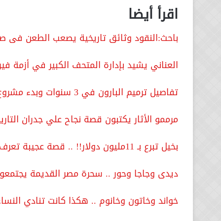
اقرأ أيضا
باحث:النقود وثائق تاريخية يصعب الطعن فى ص
العناني يشيد بإدارة المتحف الكبير في أزمة في
تفاصيل ترميم البارون في 3 سنوات وبدء مشروع قصر السلطانة ملك
مرممو الأثار يكتبون قصة نجاح علي جدران التاري
بخيل تبرع بـ 11مليون دولار!! .. قصة عجيبة تعرف عليها .. فيديو
ديدى وجاجا وحور .. سحرة مصر القديمة يجتمعو
خواند وخاتون وخانوم .. هكذا كانت تنادي النساء