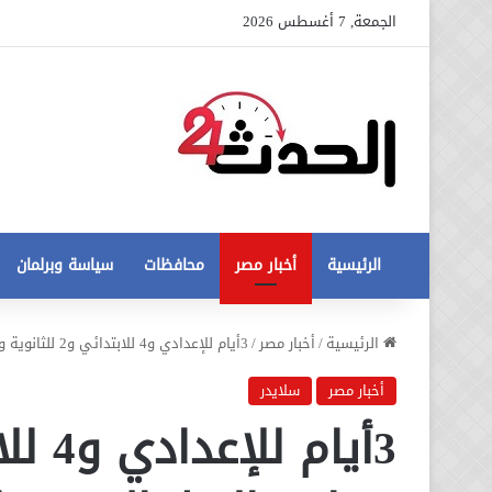
الجمعة, 7 أغسطس 2026
الرئيسية
أخبار مصر
محافظات
سياسة وبرلمان
عاجل
الرئيسية
/
أخبار مصر
/
3أيام للإعدادي و4 للابتدائي و2 للثانوية ورياض الاطفال يوميا ..طارق شوقي يكشف ملامح العام الدراسى الجديد
تطورات
جديدة
أخبار مصر
سلايدر
في
أزمة
12 أغسطس، 2020
مخالفات
عاجل تطورات جديدة في أزمة
البناء