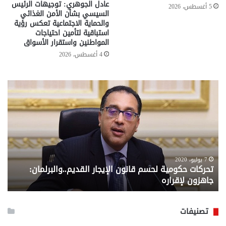
عادل الجوهري: توجيهات الرئيس
5 أغسطس، 2026
السيسي بشأن الأمن الغذائي
والحماية الاجتماعية تعكس رؤية
استباقية لتأمين احتياجات
المواطنين واستقرار الأسواق
4 أغسطس، 2026
تحركات
مع
حكومية
الم
لحسم
..
قانون
إلي
الإيجار
الم
القديم..والبرلمان:
الم
جاهزون
للص
لإقراره
من
7 يوليو، 2020
تحركات حكومية لحسم قانون الإيجار القديم..والبرلمان:
م
وزا
جاهزون لإقراره
و
الت
الا
تصنيفات