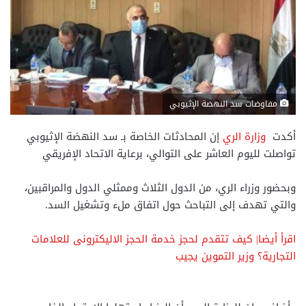
مفاوضات سد النهضة الإثيوبي
أكدت
وزارة الري
إن المحادثات الخاصة بـ سد النهضة الإثيوبي
تواصلت لليوم العاشر على التوالي، برعاية الاتحاد الإفريقي
وبحضور وزراء الري، من الدول الثلاث وممثلي الدول والمراقبين،
والتي تهدف إلى التباحث حول اتفاق ملء وتشغيل السد.
اقرأ أيضا| كيف تتقدم لحجز خدمة الحجز الاليكترونى للعلامات
التجارية؟ وزير التموين يجيب