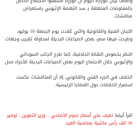
وأضاف بيان للوزارة اليوم أن الوزراء استهلوا الاجتماع الخاص
بالمفاوضات المتعلقة بـ سد النهضة الإثيوبي باستعراض
مناقشات
اللجان الفنية والقانونية والتي عُقدت يوم الجمعة 10 يوليو،
وطرحت فيها مصر، بعض الصياغات البديلة لمحاولة تقريب وجهات
النظر بخصوص النقاط الخلافية، كما طرح الجانب السوداني
والإثيوبي خلال الاجتماع اليوم بعض الصياغات البديلة للأجزاء محل
الخلاف في الجزء الفني والقانوني، إلا أن المناقشات عكست
استمرار الخلافات حول القضايا الرئيسية.
اقرأ أيضا|
تعرف على أسعار لحوم الأضاحي .. وزير التموين : توفير
30 الف رأس ماشية بمناسبة العيد