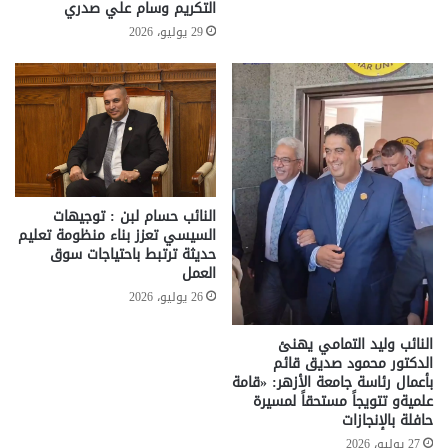
التكريم وسام علي صدري
29 يوليو، 2026
النائب حسام لبن : توجيهات
السيسي تعزز بناء منظومة تعليم
حديثة ترتبط باحتياجات سوق
العمل
26 يوليو، 2026
النائب وليد التمامي يهنئ
الدكتور محمود صديق قائم
بأعمال رئاسة جامعة الأزهر: «قامة
علميةو تتويجاً مستحقاً لمسيرة
حافلة بالإنجازات
27 يوليو، 2026