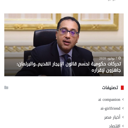
تحركات
مع
حكومية
الم
لحسم
..
قانون
إلي
الإيجار
الم
القديم..والبرلمان:
الم
جاهزون
للص
لإقراره
من
7 يوليو، 2020
تحركات حكومية لحسم قانون الإيجار القديم..والبرلمان:
م
وزا
جاهزون لإقراره
و
الت
الا
تصنيفات
ai companion
ai-girlfriend
أخبار مصر
اقتصاد