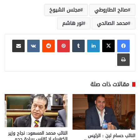
صالح الطاروطي
مجلس الشيوخ
محمد الصالحي
نور هاشم
لينكدإن
بينتيريست
مشاركة عبر البريد
طباعة
مقالات ذات صلة
النائب محمد المسعود: نجاح وزير
النائب حسام لبن : الرئيس
الكهرباء لا يُقاس بريادة حجم