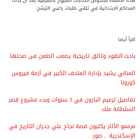
هذه الأسماء ستخوص انتخابات الشيوخ بالشرقية بعد أن بدأت
المحاكم الابتدائية في تلقي طلبات راغبي الترشح.
اقرأ أيضا
باحث:النقود وثائق تاريخية يصعب الطعن فى صحتها
العناني يشيد بإدارة المتحف الكبير في أزمة فيروس
كورونا
تفاصيل ترميم البارون في 3 سنوات وبدء مشروع قصر
السلطانة ملك
مرممو الأثار يكتبون قصة نجاح علي جدران التاريخ في
الإسكندرية .. صور