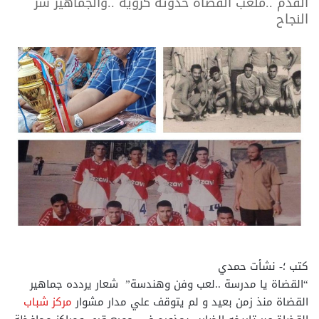
القدم ..ملعب القضاة حدوتة كروية ..والجماهير سر
النجاح
كتب ؛- نشأت حمدي
“القضاة يا مدرسة ..لعب وفن وهندسة” شعار يردده جماهير
القضاة منذ زمن بعيد و لم يتوقف علي مدار مشوار
مركز شباب