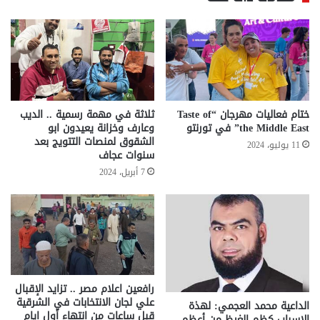
ختام فعاليات مهرجان “Taste of
ثلاثة في مهمة رسمية .. الديب
the Middle East” في تورنتو
وعارف وخزانة يعيدون ابو
الشقوق لمنصات التتويج بعد
11 يوليو، 2024
سنوات عجاف
7 أبريل، 2024
رافعين اعلام مصر .. تزايد الإقبال
علي لجان الانتخابات في الشرقية
الداعية محمد العجمي: لهذة
قبل ساعات من انتهاء أول ايام
الاسباب كظم الغيظ من أعظم