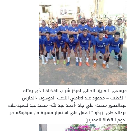
ويسعى الفريق الحالي لمركز شباب القضاة الذي يمثله
“الخطيب – محمود عبدالعاطي اللاعب الموهوب -الحارس
عبدالصبور محمد- علي جاد -أحمد عبدالله- محمد عبدالحميد-علاء
عبدالعاطي -زيكو ” العمل علي استمرار مسيرة من سبقوهم من
نجوم القضاة المميزين .