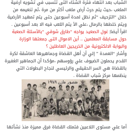
الشباب بعد انتهاء فترة الشتاء التى تتسبب في تشويه أرضية
الملعب ،حيث يتم حرث أرض ملعب أكثر من مرة ،ثم تنعيمه من
خلال “التزحيف “ثم نظل لمدة أسبوعين حتى يتم تمهيد الأرضية
ويتم خلطها بالرمال ،علي الأ يتم اللعب فيه الا بعد أسبوعين .
اقرأ أيضا|
غول الصعيد يواجه “طارق شوقي “بالأسئلة الصعبة
حول مسابقة المعلمين .. أين الاموال التى جمعتها الوزارة
والبوابة الالكترونية من الخريجين العاطلين ؟
وأشار “العمدة ” إلي أن أهل القضاة وجماهيرها العاشقة لكرة
القدم يحملون الضيوف علي رؤوسهم ،مؤكدا أن الجماهير الغفيرة
بالقضاة هي السر الحقيقي والرئيسي لنجاح البطولات التي
ينظمها مركز شباب القضاة .
أما علي مستوى اللاعبين فتملك القضاة فرق مميزة منذ نشأتها