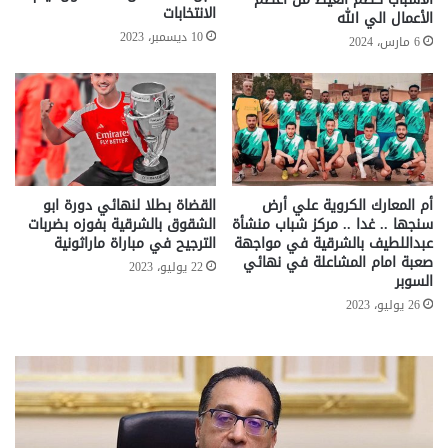
الانتخابات
الأعمال الي الله
10 ديسمبر، 2023
6 مارس، 2024
أم المعارك الكروية علي أرض
القضاة بطلا لنهائي دورة ابو
سنجها .. غدا .. مركز شباب منشأة
الشقوق بالشرقية بفوزه بضربات
عبداللطيف بالشرقية في مواجهة
الترجيح في مباراة ماراثونية
صعبة امام المشاعلة في نهائي
22 يوليو، 2023
السوبر
26 يوليو، 2023
معاش
انت
المطلقة
برلم
..
ضد
إليك
مخا