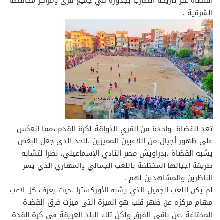
القضاة عبر تاريخه الضارب بجذوره في جميع قرى ومراكز محافظة
الشرقية .
تعد القضاة واحدة من القري الذواقة لكرة القدم ،مما انعكس
على ظهور أجيال من اللاعبين المميزين ،للحد الذى جعل البعض
يشبه القضاة ،بدراويش مصر النادي الإسماعيلي، نظرا لتشابه
طريقة أجيالها المختلفة باللعب الجمالي والمهاري الذي يسر
الناظرين والمشاهدين لهم .
لم يكن اللعب الجميل الذي يشبه الأوركسترا ،حيث يعرف كل لاعب
مهام مركزه عن ظهر قلب هو الميزة التى ميزت فرق القضاة
المختلفة ،عن باقى الفرق ولكن تلك البلد العريقة فى كرة القدة