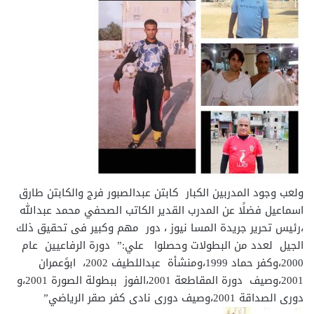
ولعب وجود المدربين الكبار كابتن عبدالصبور فرج والكابتن طارق
اسماعيل فضلًا عن المدرب القدير الكاتب الصحفي محمد عبدالله
،رئيس تحرير جريدة المسا نيوز ، دور مهم وكبير فى تحقيق ذلك
الجيل لعدد من البطولات وحصلوا علي:” دورة الرفاعيين عام
2000،وكفر حماد 1999،ومنشأة عبداللطيف 2002، ابوًعمران
2001،وصيف دورة المقاطعة 2001،الفوز ببطولة الصورة 2001،و
دورى الصداقة 2001،وصيف دورى نادى كفر صقر الرياضي”