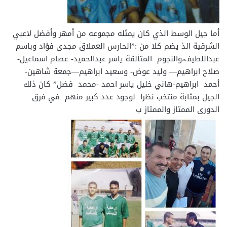
أما جيل الوسط الذي كان يمثله مجموعه من أمهر وأفضل لاعبي
الشرقية الذ يضم كلا من :”الحارس العملاق مجدى فؤاد وباسم
عبداللطيف،والنجوم المتألقة ياسر عبدالحميد- عصام اسماعيل-
صلاح ابراهيم— وليد عوض- وسعيد ابراهيم—جمعة شاهين-
أحمد ابراهيم-هاني خليل ياسر احمد -محمد فضل” كان ذلك
الجيل بمثابة منتخب نظرا لوجود عدد كبير منهم في فرق
الدورى الممتاز والممتاز ب