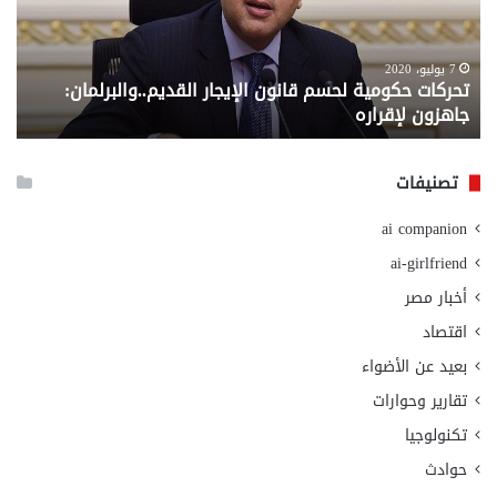
القديم..والبرلمان:
الم
جاهزون
للص
لإقراره
من
7 يوليو، 2020
تحركات حكومية لحسم قانون الإيجار القديم..والبرلمان:
م
وزا
جاهزون لإقراره
و
الت
الا
تصنيفات
ai companion
ai-girlfriend
أخبار مصر
اقتصاد
بعيد عن الأضواء
تقارير وحوارات
تكنولوجيا
حوادث