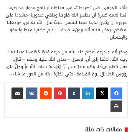
وأكد العجمي، في تصريحات، في مداخلة لبرنامج «حوار مصري»،
أنها نعمة كبيرة أن يطهر الله قلوبنا وينقي صدورنا، مشددا على
ضرورة أن يكون لدينا ضبط للنفس، حيث قال الله تعالى: «وجعلنا
بعضكم لبعض فتنة أتصبرون»، مردفا: «لازم كظم الغيظ والعفو
والإحسان».
وذكر أنه لا جرعة أعظم عند الله من جرعة غيظ كظمها عبدابتغاء
وجه الله، لافتا إلى أن الرسول – صلى الله عليه وسلم – قال:
«من كظمَ غيظًا، وهو قادرٌ علَى أنْ يُنْفِذَه؛ دعاه اللهُ عزَّ وجلَّ علَى
رؤوسِ الخلائقِ يومَ القيامةِ، حتى يُخَيِّرَهُ اللهُ منَ الحورِ ما شاءَ».
لينكدإن
بينتيريست
مشاركة عبر البريد
طباعة
مقالات ذات صلة