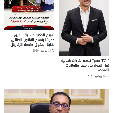
تعيين الدكتورة درية شفيق
مدرسًا بقسم القانون الجنائي
بكلية الحقوق جامعة الزقازيق،
14 يوليو، 2026
” TC مصر” تنظم لقاءات شبابية
تعزز الحوار بين مصر والولايات
المتحدة
16 يوليو، 2026
تحركات
مع
حكومية
الم
لحسم
..
قانون
إلي
الإيجار
الم