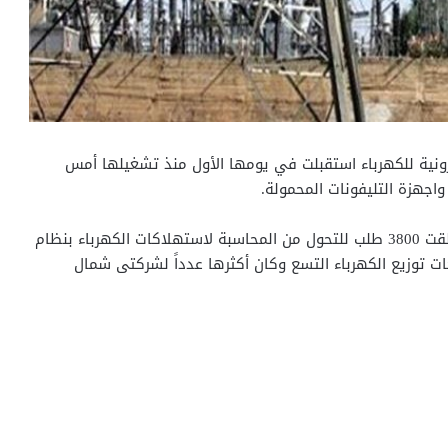
كترونية للكهرباء استقبلت في يومها الأول منذ تشغيلها أمس
وذكرت – وزارة الكهربا في بيان لها اليوم – أن المنصة تلقت 3800 طلب للتحول من المحاسبة لاستهلاكات الكهرباء بنظام
 توزيع الكهرباء التسع وكان أكثرها عدداً لشركتى شمال