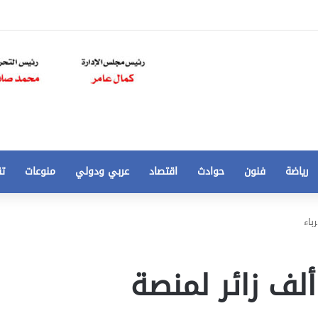
رياضة
فنون
حوادث
اقتصاد
عربي ودولي
منوعات
تق
تخفيض
سعر
المتر
من
 اليوم الأول.. 60 ألف زائر لمنصة
250
21 أغسطس، 2020
الي
 مخالفات
تخفيض سعر المتر من 250 الي 50 جنيها
50