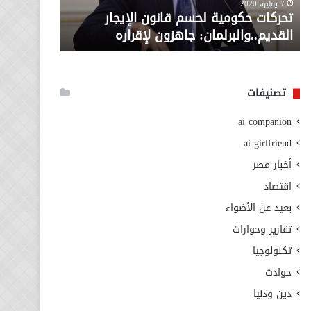
معاش المط
7 يوليو، 2020
لإقراره
من
تحركات حكومية لحسم قانون الإيجار
المطلوبة ل
وزارة
القديم..والبرلمان: جاهزون لإقراره
الاجتماعي
التضامن
الاجتماعي
تصنيفات
ai companion
ai-girlfriend
أخبار مصر
اقتصاد
بعيد عن الأضواء
تقارير وحوارات
تكنولوجيا
حوادث
دين ودنيا