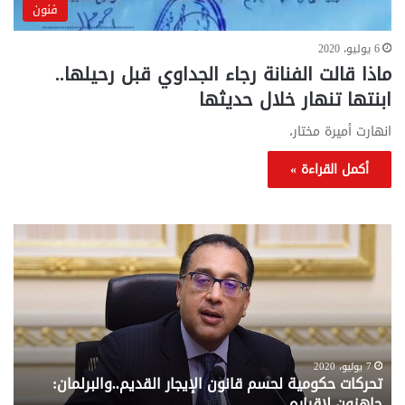
فنون
6 يوليو، 2020
ماذا قالت الفنانة رجاء الجداوي قبل رحيلها..
ابنتها تنهار خلال حديثها
انهارت أميرة مختار،
أكمل القراءة »
تحركات
مع
حكومية
الم
لحسم
..
قانون
إلي
الإيجار
الم
القديم..والبرلمان:
الم
جاهزون
للص
لإقراره
من
7 يوليو، 2020
تحركات حكومية لحسم قانون الإيجار القديم..والبرلمان:
م
وزا
جاهزون لإقراره
و
الت