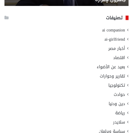
الا
تصنيفات
ai companion
ai-girlfriend
أخبار مصر
اقتصاد
بعيد عن الأضواء
تقارير وحوارات
تكنولوجيا
حوادث
دين ودنيا
رياضة
سلايدر
سياسة وبرلمان