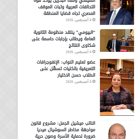
السيسي وملك البحرين يؤكد قوة
التحالفات العربية وثبات الموقف
المصري تجاه قضايا المنطقة
6 أغسطس، 2026
“البيومي” ينتقد منظومة الثانوية
العامة ويطالب بإجابات حاسمة على
شكاوى النتائج
6 أغسطس، 2026
عضو تعليم النواب: الإنفوجرافات
التعريفية بالكليات تسهّل على
الطلاب حسن الاختيار
6 أغسطس، 2026
النائب ميشيل الجمل: مشروع قانون
مواجهة مخاطر السوشيال ميديا
ضرورة لحماية الأسرة وصون حرية