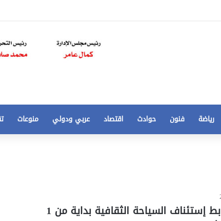
رياضة
فنون
حوادث
اقتصاد
عربي ودولي
منوعات
تق
تخفيض
سعر
المتر
من
250
21 أغسطس، 2020
الي
 مخالفات
تخفيض سعر المتر من 250 الي 50 جنيها
تفاصيل ضوابط إستئناف السياحة الثقافية بداية من 1
50