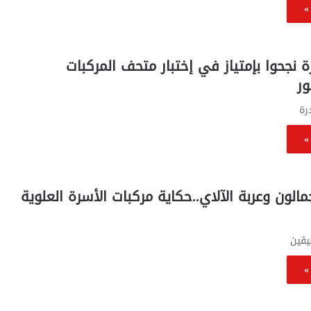
»
ة نجحوا بإمتياز في إختبار متحف المركبات
ور
رة
»
مالون وعربة الآلاي..حكاية مركبات الأسرة العلوية
يڤين
»