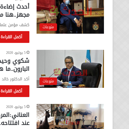
أحدث إضاءة 
مجهز..هنا م
كشف مؤمن عثما
منوعات
أكمل القراءة 
5 يوليو، 2020
شكوي وحيدة 
البارون..ما 
أكد الدكتور خالد ا
منوعات
أكمل القراءة 
5 يوليو، 2020
العناني:الم
عند افتتاحه