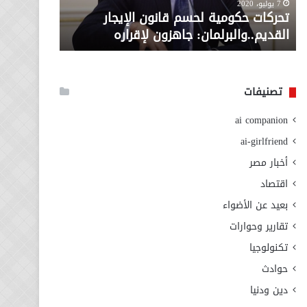
معاش المط
7 يوليو، 2020
لإقراره
من
تحركات حكومية لحسم قانون الإيجار
المطلوبة ل
وزارة
القديم..والبرلمان: جاهزون لإقراره
الاجتماعي
التضامن
الاجتماعي
تصنيفات
ai companion
ai-girlfriend
أخبار مصر
اقتصاد
بعيد عن الأضواء
تقارير وحوارات
تكنولوجيا
حوادث
دين ودنيا