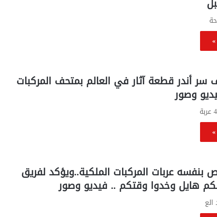
رئيس الوزراء
وإعفاء تلك الفئة من رسوم التصالح ..
بل
جنيها
واعتراض علي
تحرك برلماني عاجل ومطالب لرئيس الوزراء
وإعفاء
حة
بالتنفيذ
تلك
الفئة
»
من
رسوم
التصالح
..
سر أندر قطعة آثار في العالم بمتحف المركبات
تحرك
يديو وصور
برلماني
عاجل
ومطالب
لرئيس
»
الوزراء
بالتنفيذ
ص بنفسه عربات المركبات الملكية..ويؤكد لفريق
كم هايل وخدوا وقتكم .. فيديو وصور
الع