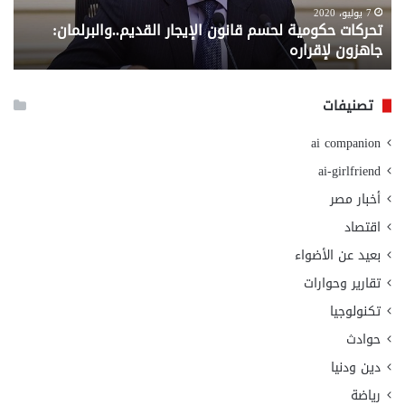
لإقراره
من
7 يوليو، 2020
تحركات حكومية لحسم قانون الإيجار القديم..والبرلمان:
م
وزا
جاهزون لإقراره
و
الت
الا
تصنيفات
ai companion
ai-girlfriend
أخبار مصر
اقتصاد
بعيد عن الأضواء
تقارير وحوارات
تكنولوجيا
حوادث
دين ودنيا
رياضة