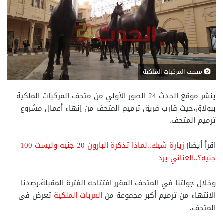
متحف المركبات الملكية
ينشر موقع الحدث 24 الصور الأولي من متحف المركبات الملكية
ببولاق،حيث قارب فريق ترميم المتحف من إنهاء أعمال مشروع
ترميم المتحف.
اقرأ أيضا|
زيارة شيك..لماذا تذكرة البارون 20 جنيه وليست 100
جنيه؟..العناني يرد
وخلال جولتنا في المتحف المقرر افتتاحه الفترة المقبلة،رصدنا
الانتهاء من ترميم أكبر مجموعة من
العربات الملكية
تعرض فى
المتحف.