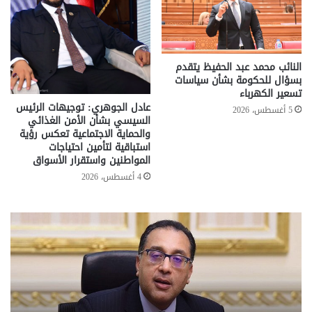
النائب محمد عبد الحفيظ يتقدم
بسؤال للحكومة بشأن سياسات
تسعير الكهرباء
عادل الجوهري: توجيهات الرئيس
5 أغسطس، 2026
السيسي بشأن الأمن الغذائي
والحماية الاجتماعية تعكس رؤية
استباقية لتأمين احتياجات
المواطنين واستقرار الأسواق
4 أغسطس، 2026
تحركات
مع
حكومية
الم
لحسم
..
قانون
إلي
الإيجار
الم
القديم..والبرلمان:
الم
جاهزون
للص