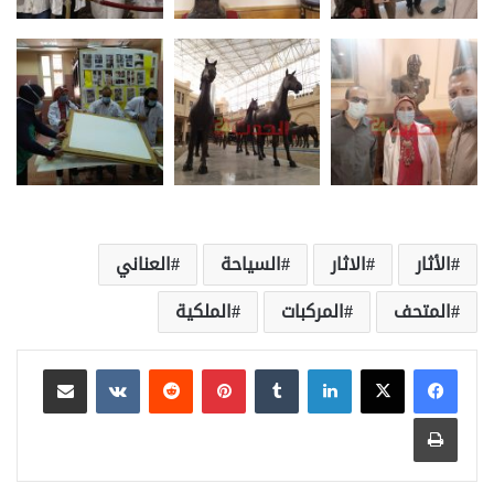
الأثار
الاثار
السياحة
العناني
المتحف
المركبات
الملكية
لينكدإن
بينتيريست
مشاركة عبر البريد
طباعة