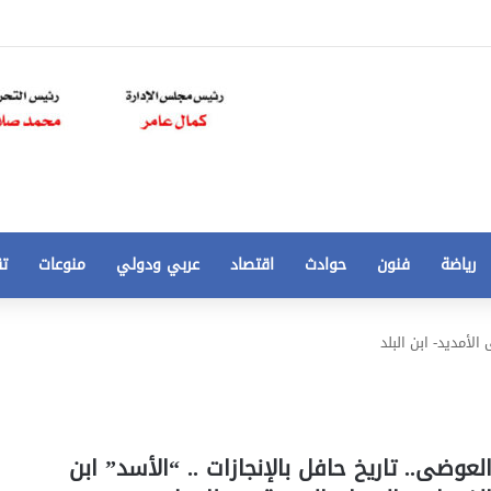
رياضة
فنون
حوادث
اقتصاد
عربي ودولي
منوعات
تق
تخفيض
الأمديد- ابن البلد
سعر
المتر
من
250
21 أغسطس، 2020
الي
 مخالفات
تخفيض سعر المتر من 250 الي 50 جنيها
العوضى.. تاريخ حافل بالإنجازات .. “الأسد” ابن
50