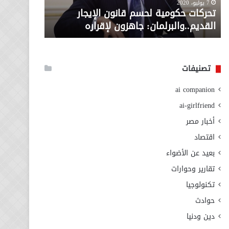
معاش المط
7 يوليو، 2020
لإقراره
من
تحركات حكومية لحسم قانون الإيجار
المطلوبة ل
وزارة
القديم..والبرلمان: جاهزون لإقراره
الاجتماعي
التضامن
الاجتماعي
تصنيفات
ai companion
ai-girlfriend
أخبار مصر
اقتصاد
بعيد عن الأضواء
تقارير وحوارات
تكنولوجيا
حوادث
دين ودنيا