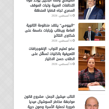
السيسي وملك البحرين يؤكد قوة
التحالفات العربية وثبات الموقف
المصري تجاه قضايا المنطقة
6 أغسطس، 2026
“البيومي” ينتقد منظومة الثانوية
العامة ويطالب بإجابات حاسمة على
شكاوى النتائج
6 أغسطس، 2026
عضو تعليم النواب: الإنفوجرافات
التعريفية بالكليات تسهّل على
الطلاب حسن الاختيار
6 أغسطس، 2026
النائب ميشيل الجمل: مشروع قانون
مواجهة مخاطر السوشيال ميديا
ضرورة لحماية الأسرة وصون حرية