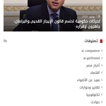
الإيجار
الم
القديم..والبرلمان:
الم
جاهزون
للص
لإقراره
من
7 يوليو، 2020
تحركات حكومية لحسم قانون الإيجار القديم..والبرلمان:
م
وزا
جاهزون لإقراره
و
الت
الا
تصنيفات
ai companion
ai-girlfriend
أخبار مصر
اقتصاد
بعيد عن الأضواء
تقارير وحوارات
تكنولوجيا
حوادث