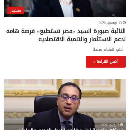
سلايدر
13 نوفمبر، 2020
النائبة صبورة السيد «مصر تستطيع» فرصة هامه
لدعم الاستثمار والتنمية الاقتصاديه
كتب هشام سلطا
أكمل القراءة »
تحركات
مع
حكومية
الم
لحسم
..
قانون
إلي
الإيجار
الم
القديم..والبرلمان:
الم
جاهزون
للص
لإقراره
من
7 يوليو، 2020