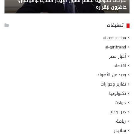
تحركات حكومية لحسم قانون الإيجار القديم..والبرلمان:
م
وزا
جاهزون لإقراره
و
الت
الا
تصنيفات
ai companion
ai-girlfriend
أخبار مصر
اقتصاد
بعيد عن الأضواء
تقارير وحوارات
تكنولوجيا
حوادث
دين ودنيا
رياضة
سلايدر