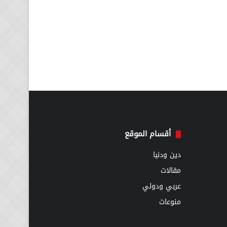
أقسام الموقع
دين ودنيا
مقالات
عربي ودولي
منوعات