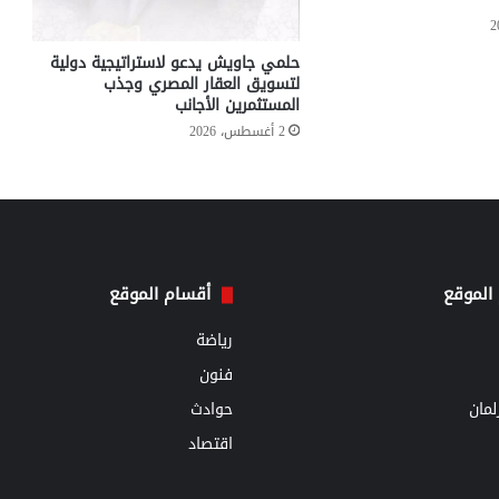
حلمي جاويش يدعو لاستراتيجية دولية
لتسويق العقار المصري وجذب
المستثمرين الأجانب
2 أغسطس، 2026
الموقع
أقسام الموقع
رياضة
فنون
مان
حوادث
اقتصاد