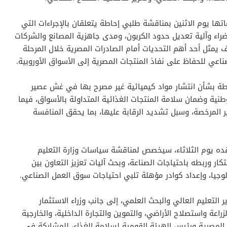
اتها يوم الاثنين بمناقشة طلبي إحاطة يتعلقان بالإجراءات التي
ضراء وآلية تعديل حدود الكربون، ومدى جاهزية المصانع والشركات
لف يمثل أحد أهم التحديات أمام الصادرات المصرية خلال المرحلة
صناعي للحفاظ على نفاذ المنتجات المصرية إلى الأسواق الأوروبية.
اطة بشأن انتشار مواد كيميائية غير مصرح بها في غش عصير
طنية وضمان سلامة المنتجات الغذائية المتداولة بالأسواق، فيما
ير المرخصة، وسبل تشديد الرقابة عليها، بما يحقق المنافسة
 عقده يوم الثلاثاء، سيخصص لمناقشة سياسات وزارة التعليم
كار وربطه باحتياجات الصناعة، وبحث آليات تعزيز التعاون بين
ولوجيا، وإعداد كوادر مؤهلة تلبي احتياجات سوق العمل الصناعي.
 التعليم العالي والبحث العلمي، إلى جانب وزراء الاستثمار
الزراعة واستصلاح الأراضي، والتموين والتجارة الداخلية، والخارجية
 المصرية ورئيس الهيئة القومية لسلامة الغذاء، للمشاركة في