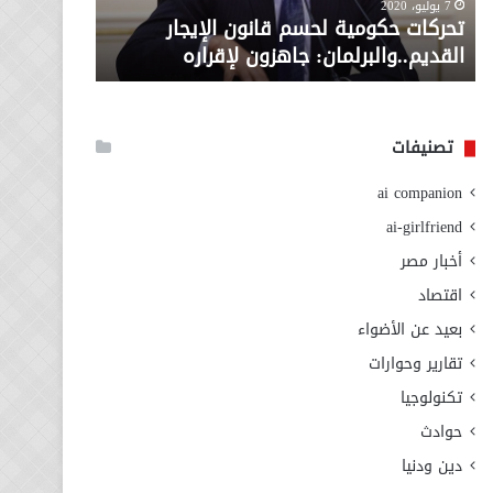
معاش المط
7 يوليو، 2020
لإقراره
من
تحركات حكومية لحسم قانون الإيجار
المطلوبة ل
وزارة
القديم..والبرلمان: جاهزون لإقراره
الاجتماعي
التضامن
الاجتماعي
تصنيفات
ai companion
ai-girlfriend
أخبار مصر
اقتصاد
بعيد عن الأضواء
تقارير وحوارات
تكنولوجيا
حوادث
دين ودنيا