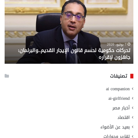
حكومية
الم
لحسم
..
قانون
إلي
الإيجار
الم
القديم..والبرلمان:
الم
جاهزون
للص
لإقراره
من
7 يوليو، 2020
تحركات حكومية لحسم قانون الإيجار القديم..والبرلمان:
م
وزا
جاهزون لإقراره
و
الت
الا
تصنيفات
ai companion
ai-girlfriend
أخبار مصر
اقتصاد
بعيد عن الأضواء
تقارير وحوارات