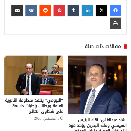
لينكدإن
بينتيريست
مشاركة عبر البريد
طباعة
مقالات ذات صلة
“البيومي” ينتقد منظومة الثانوية
العامة ويطالب بإجابات حاسمة
على شكاوى النتائج
6 أغسطس، 2026
رشاد عبدالغني: لقاء الرئيس
السيسي وملك البحرين يؤكد قوة