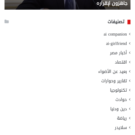
جاهزون لإقراره
و
الت
الا
تصنيفات
ai companion
ai-girlfriend
أخبار مصر
اقتصاد
بعيد عن الأضواء
تقارير وحوارات
تكنولوجيا
حوادث
دين ودنيا
رياضة
سلايدر