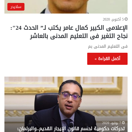
سلايدر
5 أكتوبر، 2020
الإعلامى الكبير كمال عامر يكتب لـ” الحدث 24″:
نجاح التغير فى التعليم المدنى بالعاشر
فى التعليم المدنى بم
أكمل القراءة »
تحركات
مع
حكومية
الم
لحسم
..
قانون
إلي
الإيجار
الم
القديم..والبرلمان:
الم
جاهزون
للص
لإقراره
من
7 يوليو، 2020
تحركات حكومية لحسم قانون الإيجار القديم..والبرلمان:
م
وزا