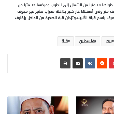
أما الصخرة المقدسة فهى قطعة من الصخر غير منتظمة طولها 18 مترا من الشمال إلى الجنوب وعرضها 13 مترا من
ونصف متر وفى أسفلها غار كبير بداخله محراب صغير غير مجوف
رف باسم قبلة الأنبياء،وتزدان قبة الصخرة من الداخل بزخارف
بيت
فلسطين
قبة
بينتيريست
مشاركة عبر البريد
طباعة