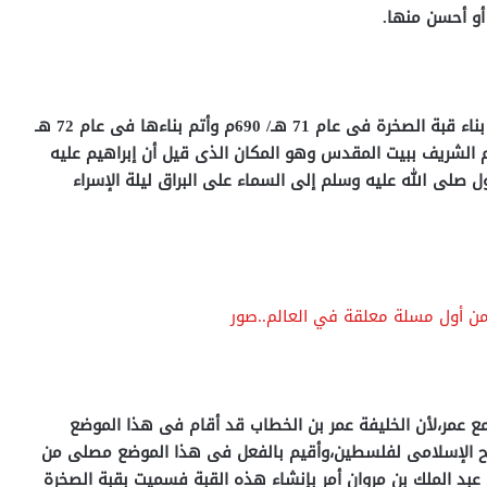
أو أحسن منها.
ولهذا فقد شرع الخليفة الأموى عبد الملك بن مروان فى بناء قبة الصخرة فى عام 71 هـ/ 690م وأتم بناءها فى عام 72 هـ
 الحرم الشريف ببيت المقدس وهو المكان الذى قيل أن إبراهيم عليه
 صلى الله عليه وسلم إلى السماء على البراق ليلة الإسراء
من أول مسلة معلقة في العالم..صور
 عمر،لأن الخليفة عمر بن الخطاب قد أقام فى هذا الموضع
ه لبلاد الشام عام 16 هـ/ 637م زمن الفتح الإسلامى لفلسطين،وأقيم بالفعل فى هذا الموضع مصلى من
بد الملك بن مروان أمر بإنشاء هذه القبة فسميت بقبة الصخرة