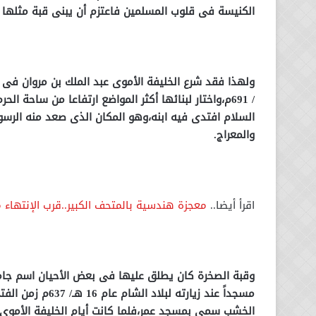
الكنيسة فى قلوب المسلمين فاعتزم أن يبنى قبة مثلها 
/ 691م،واختار لبنائها أكثر المواضع ارتفاعا من ساحة
السلام افتدى فيه ابنه،وهو المكان الذى صعد منه الرسول
والمعراج.
اقرأ أيضا..
معجزة هندسية بالمتحف الكبير..قرب الإنتهاء 
وقبة الصخرة كان يطلق عليها فى بعض الأحيان اسم جامع
مسجداً عند زيارت
الخشب سمى بمسجد عمر،فلما كانت أيام الخليفة الأموى ع