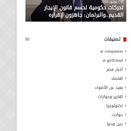
معاش المط
7 يوليو، 2020
لإقراره
من
تحركات حكومية لحسم قانون الإيجار
المطلوبة ل
وزارة
القديم..والبرلمان: جاهزون لإقراره
الاجتماعي
التضامن
الاجتماعي
تصنيفات
ai companion
ai-girlfriend
أخبار مصر
اقتصاد
بعيد عن الأضواء
تقارير وحوارات
تكنولوجيا
حوادث
دين ودنيا