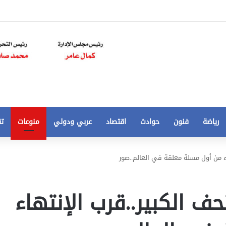
رياضة
فنون
حوادث
اقتصاد
عربي ودولي
منوعات
تق
تخفيض
ء من أول مسلة معلقة في العالم..صور
سعر
المتر
من
ف الكبير..قرب الإنتهاء
250
21 أغسطس، 2020
الي
 مخالفات
تخفيض سعر المتر من 250 الي 50 جنيها
50