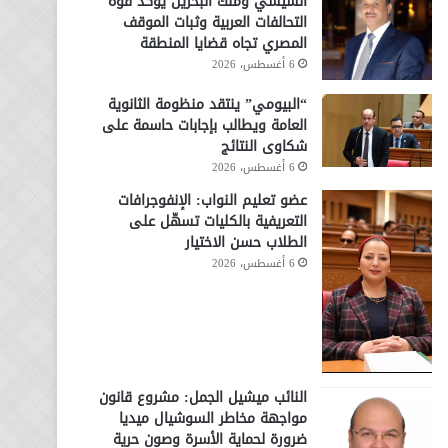
السيسي وملك البحرين يؤكد قوة
التحالفات العربية وثبات الموقف
المصري تجاه قضايا المنطقة
6 أغسطس، 2026
“البيومي” ينتقد منظومة الثانوية
العامة ويطالب بإجابات حاسمة على
شكاوى النتائج
6 أغسطس، 2026
عضو تعليم النواب: الإنفوجرافات
التعريفية بالكليات تسهّل على
الطلاب حسن الاختيار
6 أغسطس، 2026
النائب ميشيل الجمل: مشروع قانون
مواجهة مخاطر السوشيال ميديا
ضرورة لحماية الأسرة وصون حرية