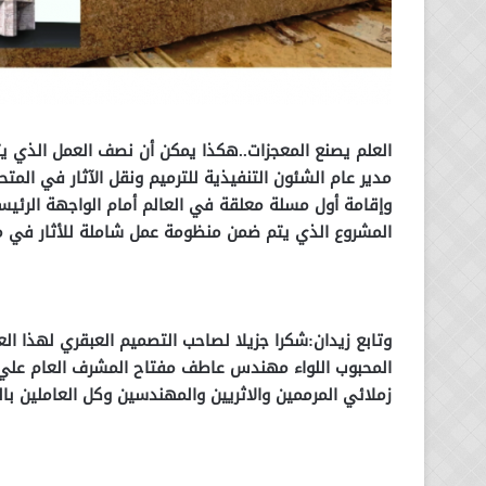
العلم يصنع المعجزات..هكذا يمكن أن نصف العمل الذي 
مدير عام الشئون التنفيذية للترميم ونقل الآثار في المتح
وإقامة أول مسلة معلقة في العالم أمام الواجهة الرئي
المشروع الذي يتم ضمن منظومة عمل شاملة للأثار في مصر ب
وتابع زيدان:
شكرا جزيلا لصاحب التصميم العبقري لهذا الع
المحبوب اللواء مهندس عاطف مفتاح المشرف العام علي 
زملائي المرممين والاثريين والمهندسين وكل العاملين با