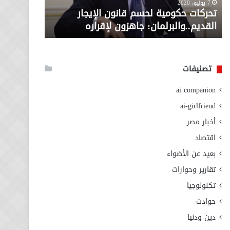
معاش المط
7 يوليو، 2020
لإقراره
من
تحركات حكومية لحسم قانون الإيجار
المطلوبة ل
وزارة
القديم..والبرلمان: جاهزون لإقراره
الاجتماعي
التضامن
الاجتماعي
تصنيفات
ai companion
ai-girlfriend
أخبار مصر
اقتصاد
بعيد عن الأضواء
تقارير وحوارات
تكنولوجيا
حوادث
دين ودنيا