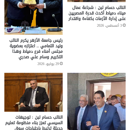
النائب حسام لبن : شجاعة عمال
ميناء دمياط أكدت قدرة المصريين
على إدارة الأزمات بكفاءة واقتدار
3 أغسطس، 2026
رئيس جامعة الأزهر يكرم النائب
وليد التمامي .. اعتزازه بعضوية
مجلس أمناء فرع دمياط وهذا
التكريم وسام علي صدري
29 يوليو، 2026
النائب حسام لبن : توجيهات
السيسي تعزز بناء منظومة تعليم
حديثة ترتبط باحتياجات سوق