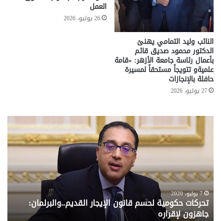
العمل
26 يوليو، 2026
النائب وليد التمامي يهنئ
الدكتور محمود صديق قائم
بأعمال رئاسة جامعة الأزهر: «قامة
علميةو تتويجاً مستحقاً لمسيرة
حافلة بالإنجازات
27 يوليو، 2026
تحركات
مع
حكومية
الم
لحسم
..
قانون
إلي
الإيجار
الم
القديم..والبرلمان:
الم
جاهزون
للص
لإقراره
من
7 يوليو، 2020
تحركات حكومية لحسم قانون الإيجار القديم..والبرلمان:
م
وزا
جاهزون لإقراره
و
الت