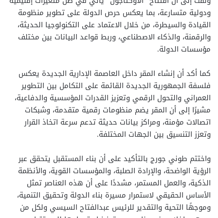
ولفت إلى أن افتتاح “الأوكتاجون” يأتي في ظل متغيرات إقليمية
ودولية متسارعة، بما يعكس حرص الدولة على تطوير منظومة
القيادة والسيطرة، من خلال الاعتماد على التكنولوجيا الحديثة،
والرقمنة، والذكاء الاصطناعي، وربط قواعد البيانات بين مختلف
مؤسسات الدولة.
كما أكد أن إنشاء المقر داخل العاصمة الإدارية الجديدة يعكس
فلسفة الجمهورية الجديدة القائمة على التكامل بين التطوير
العمراني والتحول الرقمي وتعزيز القدرات المؤسسية والدفاعية،
مشيرًا إلى أن المقر يضم منظومات رقمية متقدمة، وشبكات
اتصالات مؤمنة، ومراكز بيانات حديثة تدعم سرعة اتخاذ القرار
وتعزز التنسيق بين الجهات المختلفة.
واختتم طوني جورج بالتأكيد على أن بناء المستقبل يتحقق عبر
الرؤية الواضحة، والإرادة الصلبة، والمؤسسات القوية، والأنظمة
الذكية، والعمل المستمر، مشددًا على أن هذه العناصر تمثل
الأساس الحقيقي لاستمرار مسيرة بناء الدولة وتحقيق التنمية،
وموجهًا التحية والتقدير للرئيس عبدالفتاح السيسي ولكل من