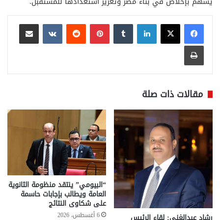
يسهم بإخلاص في بناء مصر وتعزيز استعدادها للمستقبل.
لينكدإن
بينتيريست
مشاركة عبر البريد
طباعة
مقالات ذات صلة
“البيومي” ينتقد منظومة الثانوية
العامة ويطالب بإجابات حاسمة
على شكاوى النتائج
6 أغسطس، 2026
رشاد عبدالغني: لقاء الرئيس