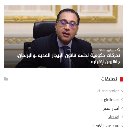
تحركات
مع
حكومية
الم
لحسم
..
قانون
إلي
الإيجار
الم
القديم..والبرلمان:
الم
جاهزون
للص
لإقراره
من
7 يوليو، 2020
تحركات حكومية لحسم قانون الإيجار القديم..والبرلمان:
م
وزا
جاهزون لإقراره
و
الت
الا
تصنيفات
ai companion
ai-girlfriend
أخبار مصر
اقتصاد
بعيد عن الأضواء