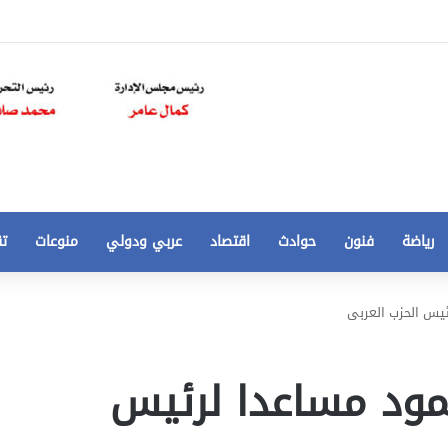
رياضة
فنون
حوادث
اقتصاد
عربي ودولي
منوعات
تق
تخفيض
ئيس الحزب العربى
سعر
المتر
من
مود مساعدا لرئيس
250
21 أغسطس، 2020
الي
 مخالفات
تخفيض سعر المتر من 250 الي 50 جنيها
50