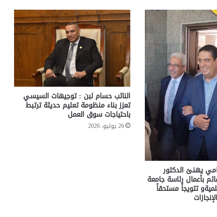
النائب حسام لبن : توجيهات السيسي
تعزز بناء منظومة تعليم حديثة ترتبط
باحتياجات سوق العمل
26 يوليو، 2026
مامي يهنئ الدكتور
م بأعمال رئاسة جامعة
ميةو تتويجاً مستحقاً
إنجازات