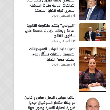
السيسي وملك البحرين يؤكد قوة
التحالفات العربية وثبات الموقف
المصري تجاه قضايا المنطقة
6 أغسطس، 2026
“البيومي” ينتقد منظومة الثانوية
العامة ويطالب بإجابات حاسمة على
شكاوى النتائج
6 أغسطس، 2026
عضو تعليم النواب: الإنفوجرافات
التعريفية بالكليات تسهّل على
الطلاب حسن الاختيار
6 أغسطس، 2026
النائب ميشيل الجمل: مشروع قانون
مواجهة مخاطر السوشيال ميديا
ضرورة لحماية الأسرة وصون حرية