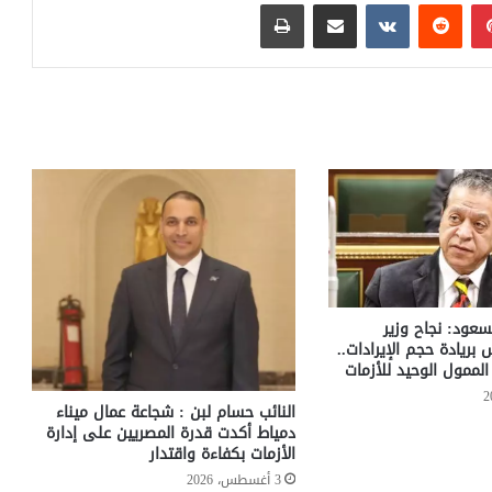
بينتيريست
مشاركة عبر البريد
طباعة
سعود: نجاح وزير
س بريادة حجم الإيرادات..
لممول الوحيد للأزمات
النائب حسام لبن : شجاعة عمال ميناء
دمياط أكدت قدرة المصريين على إدارة
الأزمات بكفاءة واقتدار
3 أغسطس، 2026