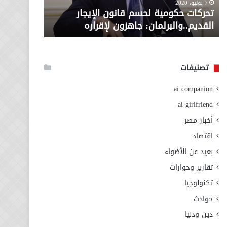
معاش المط
7 يوليو، 2020
لإقراره
من
تحركات حكومية لحسم قانون الإيجار
المطلوبة ل
وزارة
القديم..والبرلمان: جاهزون لإقراره
الاجتماعي
التضامن
الاجتماعي
تصنيفات
ai companion
ai-girlfriend
أخبار مصر
اقتصاد
بعيد عن الأضواء
تقارير وحوارات
تكنولوجيا
حوادث
دين ودنيا