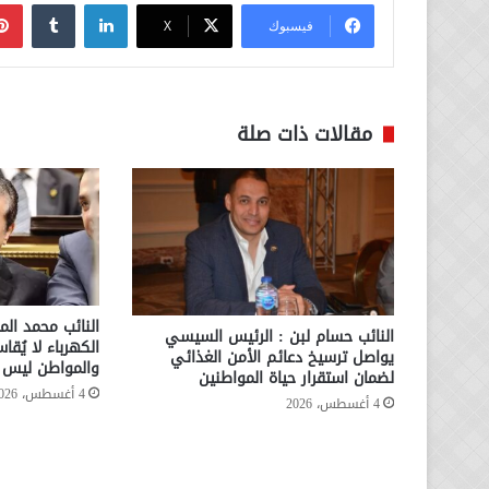
لينكدإن
فيسبوك
‫X
مقالات ذات صلة
النائب محمد الم
النائب حسام لبن : الرئيس السيسي
الكهرباء لا يُقا
يواصل ترسيخ دعائم الأمن الغذائي
والمواطن ليس ا
لضمان استقرار حياة المواطنين
4 أغسطس، 2026
4 أغسطس، 2026