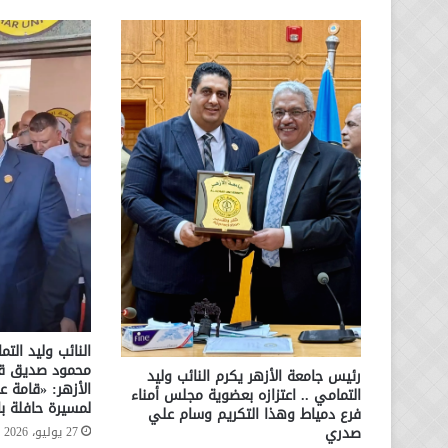
النائب وليد الت
محمود صديق قائ
رئيس جامعة الأزهر يكرم النائب وليد
الأزهر: «قامة عل
التمامي .. اعتزازه بعضوية مجلس أمناء
لمسيرة حافلة بال
فرع دمياط وهذا التكريم وسام علي
صدري
27 يوليو، 2026