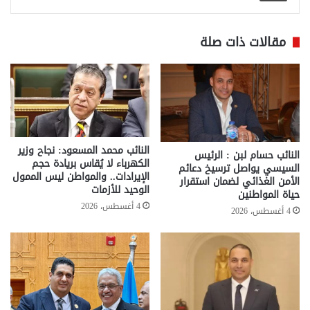
مقالات ذات صلة
النائب محمد المسعود: نجاح وزير
النائب حسام لبن : الرئيس
الكهرباء لا يُقاس بريادة حجم
السيسي يواصل ترسيخ دعائم
الإيرادات.. والمواطن ليس الممول
الأمن الغذائي لضمان استقرار
الوحيد للأزمات
حياة المواطنين
4 أغسطس، 2026
4 أغسطس، 2026