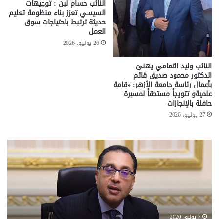
النائب حسام لبن : توجيهات
السيسي تعزز بناء منظومة تعليم
حديثة ترتبط باحتياجات سوق
العمل
26 يوليو، 2026
النائب وليد التمامي يهنئ
الدكتور محمود صديق قائم
بأعمال رئاسة جامعة الأزهر: «قامة
علميةو تتويجاً مستحقاً لمسيرة
حافلة بالإنجازات
27 يوليو، 2026
تحركات
مع
حكومية
الم
لحسم
..
قانون
إلي
الإيجار
الم
القديم..والبرلمان:
الم
جاهزون
للص
لإقراره
من
7 يوليو، 2020