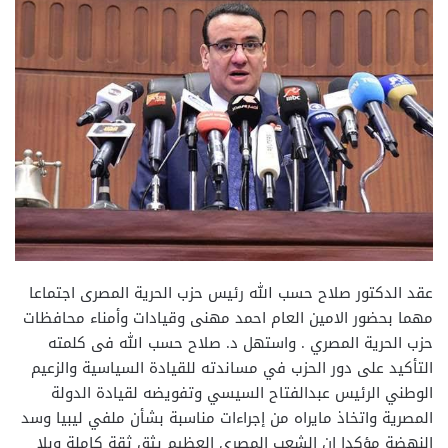
عقد الدكتور صلاح حسب الله رئيس حزب الحرية المصرى اجتماعا
مهما بحضور الامين العام احمد مهنى وقيادات وأمناء محافظات
حزب الحرية المصري . واستهل د. صلاح حسب الله فى كلمته
التأكيد على دور الحزب في مساندته للقيادة السياسية والزعيم
الوطني الرئيس عبدالفتاح السيسي وتفويضه لقيادة الدولة
المصرية واتخاذ مايراه من إجراءات مناسبة بشأن ملفي ليبيا وسد
النهضة مؤكدا ان الشعب المصرى العظيم يثق ثقة كاملة وبلا