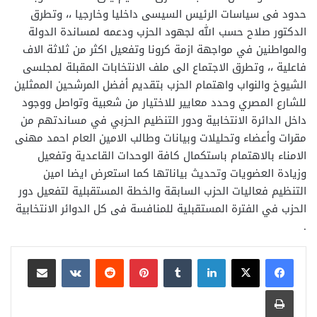
حدود فى سياسات الرئيس السيسى داخليا وخارجيا ،، وتطرق
الدكتور صلاح حسب الله لجهود الحزب ودعمه لمساندة الدولة
والمواطنين في مواجهة ازمة كرونا وتفعيل اكثر من ثلاثة الاف
فاعلية ،، وتطرق الاجتماع الى ملف الانتخابات المقبلة لمجلسى
الشيوخ والنواب واهتمام الحزب بتقديم أفضل المرشحين الممثلين
للشارع المصري وحدد معايير للاختيار من شعبية وتواصل ووجود
داخل الدائرة الانتخابية ودور التنظيم الحزبي في مساندتهم من
مقرات وأعضاء وتحليلات وبيانات وطالب الامين العام احمد مهنى
الامناء بالاهتمام باستكمال كافة الوحدات القاعدية وتفعيل
وزيادة العضويات وتحديث بياناتها كما استعرض ايضا امين
التنظيم فعاليات الحزب السابقة والخطة المستقبلية لتفعيل دور
الحزب في الفترة المستقبلية للمنافسة فى كل الدوائر الانتخابية
.
لينكدإن
بينتيريست
مشاركة عبر البريد
طباعة