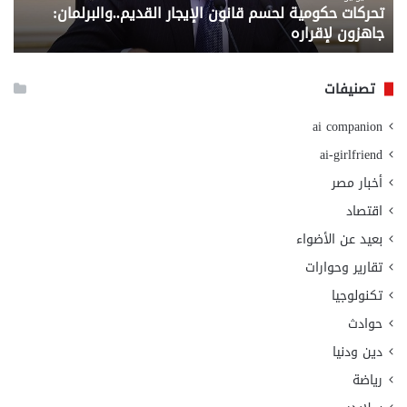
تحركات حكومية لحسم قانون الإيجار القديم..والبرلمان:
م
وزا
جاهزون لإقراره
و
الت
الا
تصنيفات
ai companion
ai-girlfriend
أخبار مصر
اقتصاد
بعيد عن الأضواء
تقارير وحوارات
تكنولوجيا
حوادث
دين ودنيا
رياضة