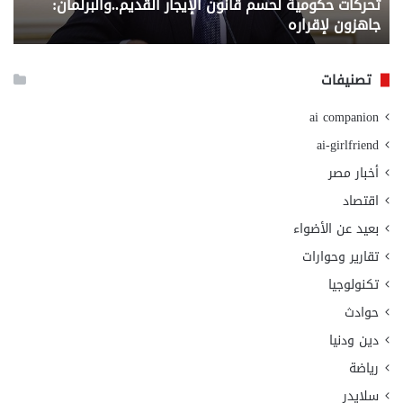
تحركات حكومية لحسم قانون الإيجار القديم..والبرلمان:
م
وزا
جاهزون لإقراره
و
الت
الا
تصنيفات
ai companion
ai-girlfriend
أخبار مصر
اقتصاد
بعيد عن الأضواء
تقارير وحوارات
تكنولوجيا
حوادث
دين ودنيا
رياضة
سلايدر