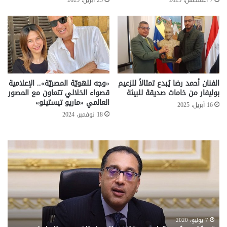
7 أغسطس، 2025
25 أبريل، 2025
الفنان أحمد رضا يُبدع تمثالاً للزعيم
«وجه للهويّة المصريّة».. الإعلامية
بوليفار من خامات صديقة للبيئة
قصواء الخلالي تتعاون مع المصور
العالمي «ماريو تيستينو»
16 أبريل، 2025
18 نوفمبر، 2024
تحركات
مع
حكومية
الم
لحسم
..
قانون
إلي
الإيجار
الم
القديم..والبرلمان:
الم
جاهزون
للص
لإقراره
من
7 يوليو، 2020