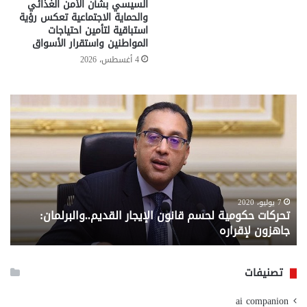
السيسي بشأن الأمن الغذائي
والحماية الاجتماعية تعكس رؤية
استباقية لتأمين احتياجات
المواطنين واستقرار الأسواق
4 أغسطس، 2026
تحركات
مع
حكومية
الم
لحسم
..
قانون
إلي
الإيجار
الم
القديم..والبرلمان:
الم
جاهزون
للص
لإقراره
من
7 يوليو، 2020
تحركات حكومية لحسم قانون الإيجار القديم..والبرلمان:
م
وزا
جاهزون لإقراره
و
الت
الا
تصنيفات
ai companion