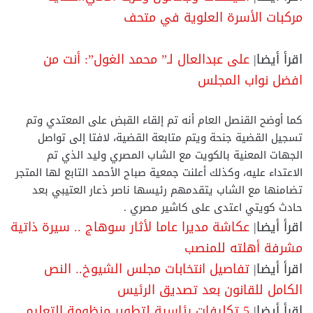
مركبات الأسرة العلوية في متحف
اقرأ أيضا|
على عبدالعال لـ” محمد الغول”: أنت من
افضل نواب المجلس
كما أوضح القنصل العام أنه تم إلقاء القبض على المعتدي وتم
تسجيل القضية جنحة ويتم متابعة القضية، لافتا إلى تواصل
الجهات المعنية بالكويت مع الشاب المصري وليد الذي تم
الاعتداء عليه، وكذلك أعلنت جمعية صباح الأحمد التابع لها المتجر
تضامنها مع الشاب يتقدمهم رئيسها ناصر ذعار العتيبي بعد
حادث كويتي اعتدى على كاشير مصري .
اقرأ أيضا|
عكاشة مديرا عاما لأثار سوهاج .. سيرة ذاتية
مشرفة أهلته للمنصب
اقرأ أيضا|
تفاصيل انتخابات مجلس الشيوخ.. النص
الكامل للقانون بعد تصديق الرئيس
اقرأ أيضا|
5 تكليفات رئاسية لتطوير منظومة التعليم