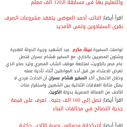
والتعليم بها فى مسابقة الـ120 ألف معلم
اقرأ أيضا|
النائب أحمد العوضى يتفقد مشروعات الصرف
بقرى السنبلاوين وتمى الأمديد
تواصلت السفيرة
نبيلة مكرم
عبد الشهيد وزيرة الدولة للهجرة
وشئون المصريين بالخارج، مع السفير هشام عسران قنصل
عام مصر بالكويت، لمتابعة موقف الشاب المصري وليد صابر الذي
تعرض للاعتداء من قبل أحد المواطنين أثناء تأدية عمله
وخلال الاتصال، أكد
السفير هشام عسران
أن الحادث فردي لا
يمثل متانة العلاقات الثنائية بين الشعبين واستقرار مئات
الآلاف من العمالة المصرية بدولة
الكويت.
اقرأ أيضا|
تصل إلى 160 الف جنيه.. تعرف على قيمة
جدية التصالح في مخالفات البناء
اقرأ أيضا|
أنتيكخانة وجمالون وعربة الآلاي..حكاية