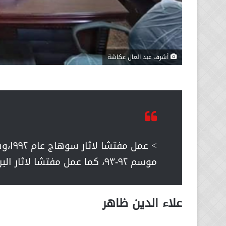
أشرف عبد العال عكاشة
> عم
موسم ٩٢-٩٣، كما عمل مفتشا لاثار البر الغربى بالأقصر أعوام ٩٣-٢٠٠٠
علاء الدين ظاهر