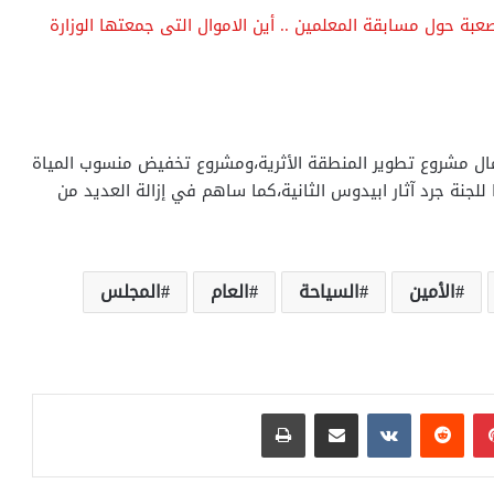
ة حول مسابقة المعلمين .. أين الاموال التى جمعتها الوزارة
من ٢٠١٣-٢٠٢٠،وشارك فى استكمال مشروع تطوير المنطقة الأثرية،ومشروع تخفيض منسوب المياة
 للجنة جرد آثار ابيدوس الثانية،كما ساهم في إزالة العديد من
الأمين
السياحة
العام
المجلس
بينتيريست
مشاركة عبر البريد
طباعة