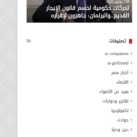
معاش المط
7 يوليو، 2020
لإقراره
من
تحركات حكومية لحسم قانون الإيجار
المطلوبة ل
وزارة
القديم..والبرلمان: جاهزون لإقراره
الاجتماعي
التضامن
الاجتماعي
تصنيفات
ai companion
ai-girlfriend
أخبار مصر
اقتصاد
بعيد عن الأضواء
تقارير وحوارات
تكنولوجيا
حوادث
دين ودنيا