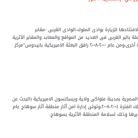
تتاحها للزيارة بوادى الملوك-الوادى الغربى -مقابر
لة بالبر الغربى فى العديد من المواقع والمعابد والمقابر الأثرية
المختلفة بالمنطقة الأثرية،وعمل مفتشا لاثار سوهاج مرة أخرى،ومن عام ٢٠٠٠-٢٠٠٨ رافق البعثة الاميريكية بابيدوس”مركز
 المصرية بمدينة ملواكى ولاية ويسكنسون الاميريكية (البحث عن
الخلود) عام ٢٠٠٢،وعمل كبيرا لمفتشي آثار سوهاج خلال تلك الفترة ٢٠٠٤-٢٠٠٨،وتولى إدارة امن آثار منطقة آثار سوهاج عام