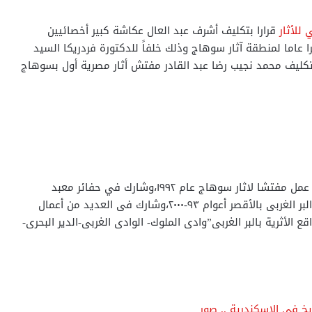
 للأثار
قرارا بتكليف أشرف عبد العال عكاشة كبير أخصائيين
را عاما لمنطقة آثار سوهاج وذلك خلفاً للدكتورة فردريكا السيد
 تكليف محمد نجيب رضا عبد القادر مفتش أثار مصرية أول بسوهاج
ويمتلك أشرف عبد العال عكاشة سيرة ذاتية مشرفة،حيث عمل مفتشا لاثار سوهاج عام ١٩٩٢،وشارك في حفائر معبد
اتريبس بالشيخ حمد موسم ٩٢-٩٣، كما عمل مفتشا لاثار البر الغربى بالأقصر أعوام ٩٣-٢٠٠٠،وشارك فى العديد من أعمال
ع الأثرية بالبر الغربى”وادى الملوك- الوادى الغربى-الدير البحرى-
يخ في الإسكندرية .. صور