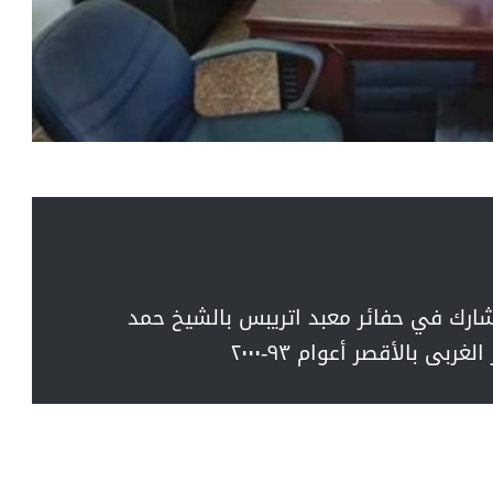
ل مفتشا لاثار سوهاج عام ١٩٩٢،وشارك في حفائر معبد اتريبس بالشيخ حمد