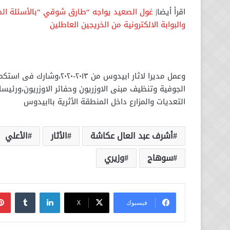
اقرأ أيضا|
غول الصعيد يواجه “طارق شوقي “بالأسئلة الصعب
والبوابة الالكترونية من الخريجين العاطلين
وعمل مديرا لاثار ابيدوس 
الجوفية وتنظيف مبنى الاوزريون وحفائر الاوزريون،ورئيسا
التعديات والمزارع داخل المنطقة الأثرية باابيدوس
أشرف عبد العال عكاشة
الأثار
الأعلي
سوهاج
وزيري
لينكدإن
فيسبوك
‫X