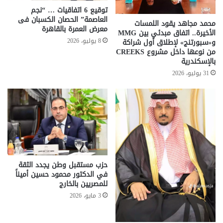
توقيع 6 اتفاقيات … “نجم
العاصمة” الحصان الكسبان فى
محمد مجاهد يقود اللمسات
معرض العمرة بالقاهرة
الأخيرة.. اتفاق مبدئي بين MMG
8 يوليو، 2026
و«سبورتنج» لإطلاق أول شراكة
من نوعها داخل مشروع CREEKS
بالإسكندرية
31 يوليو، 2026
حزب مستقبل وطن يجدد الثقة
في الدكتور محمود حسين أميناً
للمصريين بالخارج
3 مايو، 2026