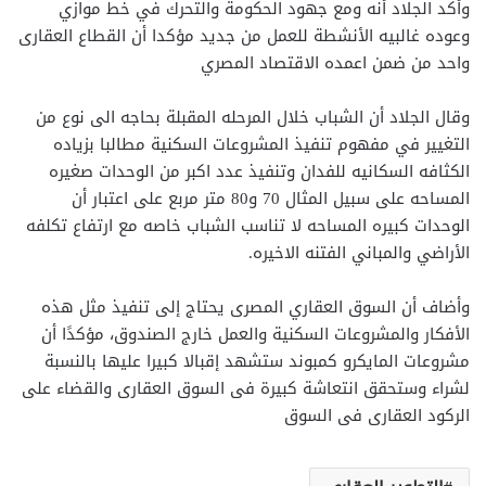
وأكد الجلاد أنه ومع جهود الحكومة والتحرك في خط موازي
وعوده غالبيه الأنشطة للعمل من جديد مؤكدا أن القطاع العقارى
واحد من ضمن اعمده الاقتصاد المصري
وقال الجلاد أن الشباب خلال المرحله المقبلة بحاجه الى نوع من
التغيير في مفهوم تنفيذ المشروعات السكنية مطالبا بزياده
الكثافه السكانيه للفدان وتنفيذ عدد اكبر من الوحدات صغيره
المساحه على سبيل المثال 70 و80 متر مربع على اعتبار أن
الوحدات كبيره المساحه لا تناسب الشباب خاصه مع ارتفاع تكلفه
الأراضي والمباني الفتنه الاخيره.
وأضاف أن السوق العقاري المصرى يحتاج إلى تنفيذ مثل هذه
الأفكار والمشروعات السكنية والعمل خارج الصندوق، مؤكدًا أن
مشروعات المايكرو كمبوند ستشهد إقبالا كبيرا عليها بالنسبة
لشراء وستحقق انتعاشة كبيرة فى السوق العقارى والقضاء على
الركود العقارى فى السوق