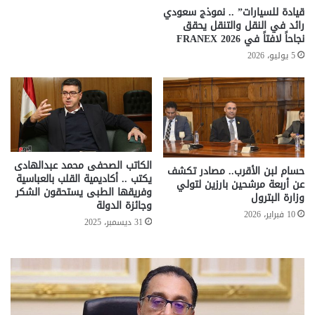
قيادة للسيارات” .. نموذج سعودي
رائد في النقل والتنقل يحقق
نجاحاً لافتاً في FRANEX 2026
5 يوليو، 2026
الكاتب الصحفى محمد عبدالهادى
حسام لبن الأقرب.. مصادر تكشف
يكتب .. أكاديمية القلب بالعباسية
عن أربعة مرشحين بارزين لتولي
وفريقها الطبى يستحقون الشكر
وزارة البترول
وجائزة الدولة
10 فبراير، 2026
31 ديسمبر، 2025
تحركات
مع
حكومية
الم
لحسم
..
قانون
إلي