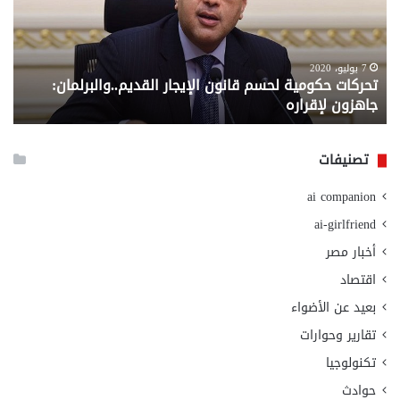
الإيجار
الم
القديم..والبرلمان:
الم
جاهزون
للص
لإقراره
من
7 يوليو، 2020
تحركات حكومية لحسم قانون الإيجار القديم..والبرلمان:
م
وزا
جاهزون لإقراره
و
الت
الا
تصنيفات
ai companion
ai-girlfriend
أخبار مصر
اقتصاد
بعيد عن الأضواء
تقارير وحوارات
تكنولوجيا
حوادث