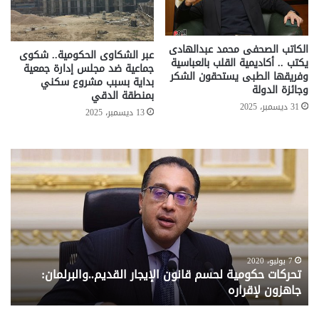
الكاتب الصحفى محمد عبدالهادى
عبر الشكاوى الحكومية.. شكوى
يكتب .. أكاديمية القلب بالعباسية
جماعية ضد مجلس إدارة جمعية
وفريقها الطبى يستحقون الشكر
بداية بسبب مشروع سكني
وجائزة الدولة
بمنطقة الدقي
31 ديسمبر، 2025
13 ديسمبر، 2025
تحركات
مع
حكومية
الم
لحسم
..
قانون
إلي
الإيجار
الم
القديم..والبرلمان:
الم
جاهزون
للص
لإقراره
من
7 يوليو، 2020
تحركات حكومية لحسم قانون الإيجار القديم..والبرلمان:
م
وزا
جاهزون لإقراره
و
الت
الا