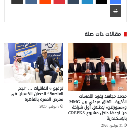
طباعة
مقالات ذات صلة
توقيع 6 اتفاقيات … “نجم
العاصمة” الحصان الكسبان فى
محمد مجاهد يقود اللمسات
معرض العمرة بالقاهرة
الأخيرة.. اتفاق مبدئي بين MMG
8 يوليو، 2026
و«سبورتنج» لإطلاق أول شراكة
من نوعها داخل مشروع CREEKS
بالإسكندرية
31 يوليو، 2026