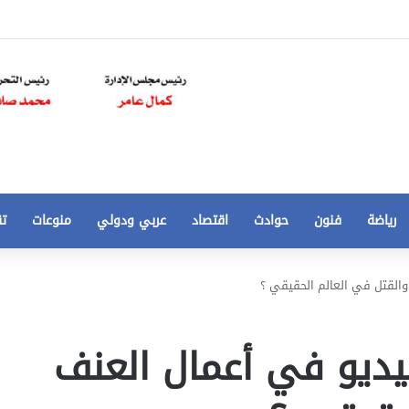
رياضة
فنون
حوادث
اقتصاد
عربي ودولي
منوعات
تق
تخفيض
القتل في العالم الحقيقي ؟
سعر
المتر
من
يديو في أعمال العنف
250
21 أغسطس، 2020
الي
 مخالفات
تخفيض سعر المتر من 250 الي 50 جنيها
50