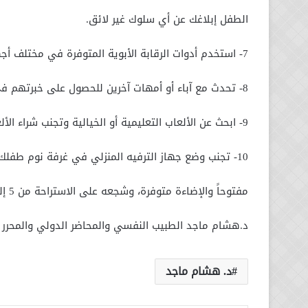
الطفل إبلاغك عن أي سلوك غير لائق.
7- استخدم أدوات الرقابة الأبوية المتوفرة في مختلف أجهزة الترفيه المنزلي.
8- تحدث مع آباء أو أمهات آخرين للحصول على خبرتهم في مجال اختيار الألعاب المناسبة للأولادهم.
9- ابحث عن الألعاب التعليمية أو الخيالية وتجنب شراء الألعاب العنيفة.
10- تجنب وضع جهاز الترفيه المنزلي في غرفة نوم طفلك، وإذا كنت مضطراً لذلك فاطلب منه دائماً أن يبقي باب غرفته
مفتوحاً والإضاءة متوفرة، وشجعه على الاستراحة من 5 إلى 10دقائق كل 50 إلى 60 دقيقة من اللعب.
د.هشام ماجد الطبيب النفسي والمحاضر الدولي والمحرر 
د. هشام ماجد