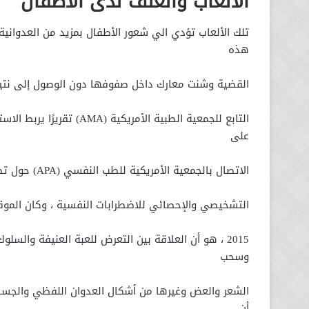
الألعاب والعنف لدى الأطفال
تلك الألعاب تؤدي الي شعور الأطفال بمزيد من العدوانية
هذه
القضية وشنت معارك داخل صفوفها دون الوصول إلى نتيجة واضحة. ففي عام 2007 ، أص
على
الاتصال بالجمعية الأمريكية للطب النفسي (APA) حول تضمين إدمان الإنترنت وألعاب الفيديو في الإصدار التالي من الدليل
التشخيصي والإحصائي للاضطرابات النفسية ، وكان الموقف
2015 ، هو أن العلاقة بين التعرض للعبة العنيفة وال
وسحب
الشعر والعض وغيرها من أشكال العدوان اللفظي والجسدي
أن