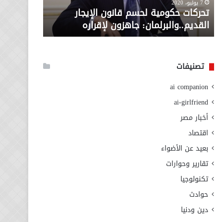
معاش المط
7 يوليو، 2020
لإقراره
من
تحركات حكومية لحسم قانون الإيجار
المطلوبة ل
وزارة
القديم..والبرلمان: جاهزون لإقراره
الاجتماعي
التضامن
الاجتماعي
تصنيفات
ai companion
ai-girlfriend
أخبار مصر
اقتصاد
بعيد عن الأضواء
تقارير وحوارات
تكنولوجيا
حوادث
دين ودنيا