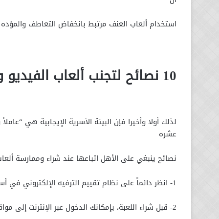
استخدام ألعاب العنف مرتبط بانخفاض التعاطف والمؤده وا
10 نصائح لتجنب ألعاب الفيديو والعنف
لذلك أولا وأخيرا فإن البيئة الأسرية الإيجابية هي “عاملا
عشره
نصائح ينبغي على الأهل اتباعها عند شراء وممارسة ألعا
1- انظر دائماً على نظام تقييم الترفيه الإلكتروني في أسفل “حزمة اللعبة”.
2- قبل شراء اللعبة، بإمكانك الدخول عبر الإنترنت إلى مواقع التقييم لمعرفة الأعمار المناسبة لكل واحدة منها.