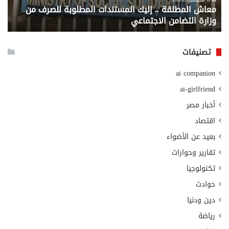
معاش المطلقة .. إليك المستندات المطلوبة للصرف من
ي
وزارة
يطا
وزارة التضامن الاجتماعي
ا
التضامن
بتع
الاجتماعي
الق
وص
تصنيفات
الع
مس
ai companion
عن
أمو
ai-girlfriend
الت
أخبار مصر
اقتصاد
بعيد عن الأضواء
تقارير وحوارات
تكنولوجيا
حوادث
دين ودنيا
رياضة