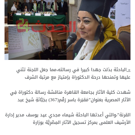
»
الباحثة بذلت جهدا كبيرا في رسالته،مما جعل اللجنة تثني
عليها وتمنحها درحة الدكتوراة بإمتياز مع مرتبة الشرف
شهدت كلية الأثار بجامعة القاهرة مناقشة رسالة دكتوراة فِي
الآثار المصرية بعنوان”مَقبَرة باسر رَقْم(367) بجَبَّانَةِ شيخ عبد
القرنة”،والتي أعدتها الباحثة شيماء مجدي عيد يوسف مدير إدارة
الأرشيف العلمى بمركز تسجيل الآثار المِصْرِيَّة بوزارة