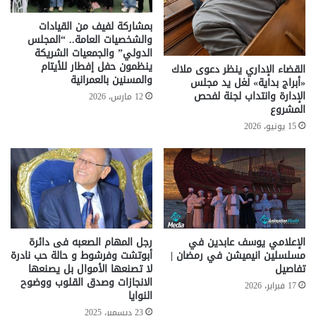
بمشاركة لفيف من القيادات
والشخصيات العامة.. “المجلس
الدولي” والجمعيات الشريكة
ينظمون حفل إفطار للأيتام
القضاء الإداري ينظر دعوى ملاك
والمسنين بالعمرانية
«أبراج بداية» لغل يد مجلس
الإدارة وانتداب لجنة لفحص
12 مارس، 2026
المشروع
15 يونيو، 2026
الإعلامي يوسف عابدين في
رجل المهام الصعبه فى دائرة
مسلسلين انيميشن في رمضان |
أبوتشت وفرشوط و حالة حب نادرة
تفاصيل
لا تصنعها الأموال بل يصنعها
الانجازات وصدق القلوب ووضوح
17 فبراير، 2026
النوايا
23 ديسمبر، 2025