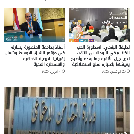
لطيفة البقمي: اسطورة الحب
أستاذ بجامعة المنصورة يشارك
الكلاسيكي الرومانسي انتهت
في مؤتمر الشرق الأوسط وشمال
لدى جيل الألفية وما بعده وأصبح
إفريقيا للأوعية الدماغية
يعيشها باعتباره سلع استهلاكية
والقسطرة المخية
20 نوفمبر، 2025
4 أبريل، 2025
معاش
انت
المطلقة
برلم
..
ضد
إليك
مخا
المستندات
البن
المطلوبة
بال
للصرف
60
من
نائ
6 سبتمبر، 2020