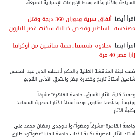
السياحة والآثار،وذلك وسط الإجراءات الإحترازية المتبعة.
اقرأ أيضا|
أنفاق سرية ودوران 360 درجة وقتل
مهندسه.. أساطير وقصص خيالية سكنت قصر البارون
اقرأ أيضا|
#حلاوة_شمسنا..قصة سائحين من أوكرانيا
زارا مصر 40 مرة
ضمت لجنة المناقشة العلنية والحكم أ.د.علاء الدين عبد المحسن
شاهين أستاذُ تاريخِ وحَضارةِ مِصْرَ والشرقِ الأدنَى القَدِيمِ
وعميدُ كليةِ الآثارِ الأسبقُ- جامعة القاهرة”مشرفاً
ورئيساً”ود.أحمد مكاوي عودة أستاذ الآثار المصرية المساعد
بكليةُ الآثارِ
جامعةُ القاهرة”مشرفاً وعضواً”،وأ.د.وجدى رمضان محمد على
أستاذ الآثار المصرية بكلية الآداب جامعة المنيا”عضواً”ود.طارق